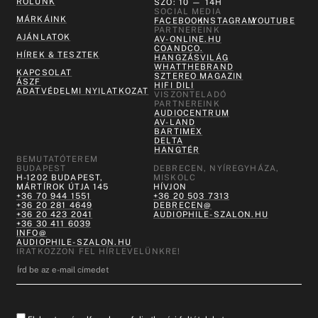
RÓLUNK
SZO: 10 — 14H
SOCIAL MEDIA
MÁRKÁINK
FACEBOOK
INSTAGRAM
YOUTUBE
PARTNEREINK
AJÁNLATOK
AV-ONLINE.HU
COANDCO.
HÍREK & TESZTEK
HANGZÁSVILÁG
WHATTHEBRAND
KAPCSOLAT
SZTEREO MAGAZIN
ÁSZF
HIFI DILI
ADATVÉDELMI NYILATKOZAT
VISZONTELADÓ
PARTNEREINK
AUDIOCENTRUM
AV-LAND
BARTIMEX
DELTA
HANGTÉR
BEMUTATÓTEREM
BUDAPEST
DEBRECEN, NYÍREGYHÁZA,
H-1202 BUDAPEST,
MISKOLC
MÁRTÍROK ÚTJA 145
HÍVJON
+36 70 944 1551
+36 20 503 7313
+36 20 281 4649
DEBRECEN@
+36 20 423 2041
AUDIOPHILE-SZALON.HU
+36 30 411 6039
INFO@
AUDIOPHILE-SZALON.HU
IRATKOZZON FEL HÍRLEVELÜNKRE!