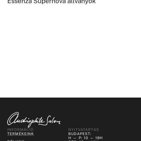
Essenza Supernova állványok
INFORMÁCIÓ
NYITVATARTÁS
TERMÉKEINK
BUDAPEST:
H — P: 10 — 18H