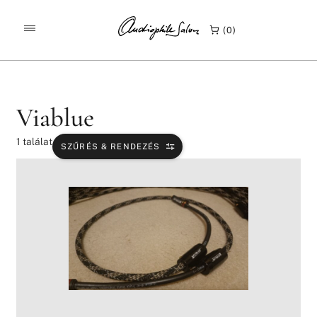
/
/
KEZDŐLAP
TERMÉKEK
VIABLUE
0
Viablue
1
találat
SZŰRÉS & RENDEZÉS