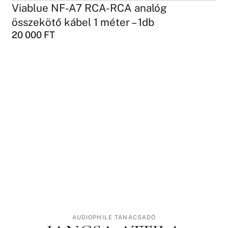
Viablue NF-A7 RCA-RCA analóg
összekötő kábel 1 méter – 1db
20 000
FT
AUDIOPHILE TANÁCSADÓ