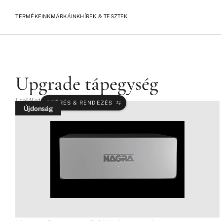
TERMÉKEINK
MÁRKÁINK
HÍREK & TESZTEK
/
/
KEZDŐLAP
TERMÉKEK
UPGRADE TÁPEGYSÉG
Upgrade tápegység
1
találat
SZŰRÉS & RENDEZÉS
Újdonság