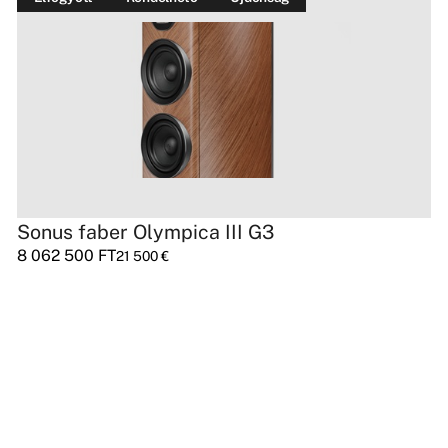
Sonus faber Olympica III G3
8 062 500
FT
21 500
€