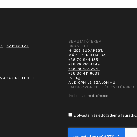
BEMUTATÓTEREM
EK
KAPCSOLAT
BUDAPEST
H-1202 BUDAPEST,
MÁRTÍROK ÚTJA 145
+36 70 944 1551
+36 20 281 4649
+36 20 423 2041
+36 30 411 6039
 MAGAZIN
HIFI DILI
INFO@
AUDIOPHILE-SZALON.HU
IRATKOZZON FEL HÍRLEVELÜNKRE!
Elolvastam és elfogadom a feliratkoz