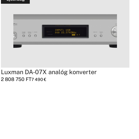
Luxman DA-07X analóg konverter
M
2 808 750
FT
7
7 490
€