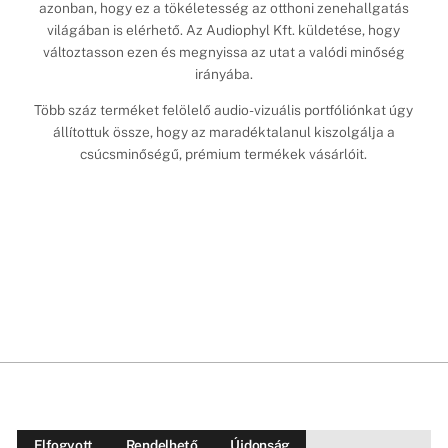
azonban, hogy ez a tökéletesség az otthoni zenehallgatás
világában is elérhető. Az Audiophyl Kft. küldetése, hogy
változtasson ezen és megnyissa az utat a valódi minőség
irányába.
Több száz terméket felölelő audio-vizuális portfóliónkat úgy
állítottuk össze, hogy az maradéktalanul kiszolgálja a
csúcsminőségű, prémium termékek vásárlóit.
Elfogyott
Rendelhető
Újdonság