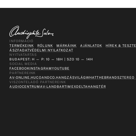
INFORMÁCIÓ
TERMÉKEINK
RÓLUNK
MÁRKÁINK
AJÁNLATOK
HÍREK & TESZT
ÁSZF
ADATVÉDELMI NYILATKOZAT
NYITVATARTÁS
BUDAPEST: H — P: 10 — 18H | SZO 10 — 14H
SOCIAL MEDIA
FACEBOOK
INSTAGRAM
YOUTUBE
PARTNEREINK
AV-ONLINE.HU
COANDCO.
HANGZÁSVILÁG
WHATTHEBRAND
SZTEREO
VISZONTELADÓ PARTNEREINK
AUDIOCENTRUM
AV-LAND
BARTIMEX
DELTA
HANGTÉR