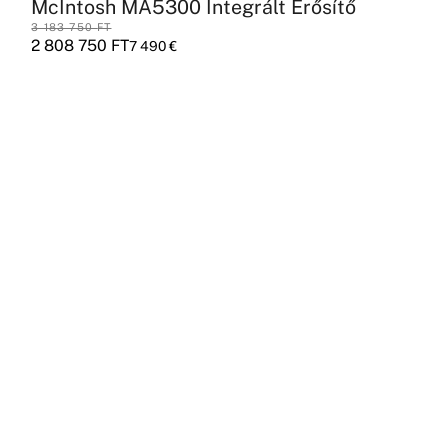
McIntosh MA5300 Integrált Erősítő
3 183 750
FT
2 808 750
FT
7 490
€