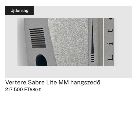
Újdonság
Vertere Sabre Lite MM hangszedő
217 500
FT
580
€