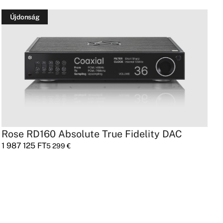
Újdonság
Rose RD160 Absolute True Fidelity DAC
L
1 987 125
FT
2
5 299
€