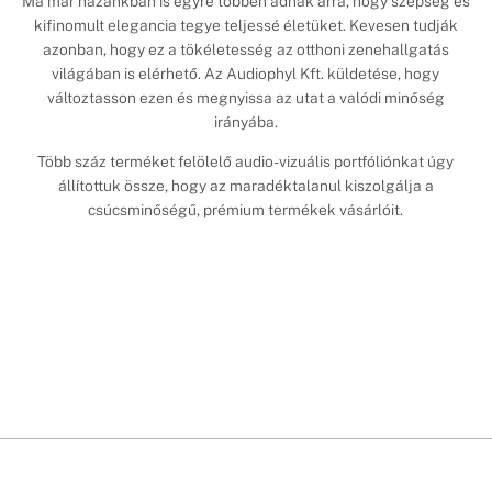
Ma már hazánkban is egyre többen adnak arra, hogy szépség és
kifinomult elegancia tegye teljessé életüket. Kevesen tudják
azonban, hogy ez a tökéletesség az otthoni zenehallgatás
világában is elérhető. Az Audiophyl Kft. küldetése, hogy
változtasson ezen és megnyissa az utat a valódi minőség
irányába.
Több száz terméket felölelő audio-vizuális portfóliónkat úgy
állítottuk össze, hogy az maradéktalanul kiszolgálja a
csúcsminőségű, prémium termékek vásárlóit.