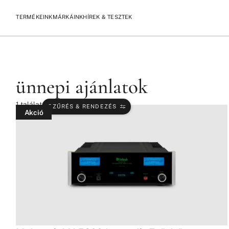
TERMÉKEINK
MÁRKÁINK
HÍREK & TESZTEK
/
/
KEZDŐLAP
TERMÉKEK
ÜNNEPI AJÁNLATOK
ünnepi ajánlatok
1
találat
SZŰRÉS & RENDEZÉS
Akció