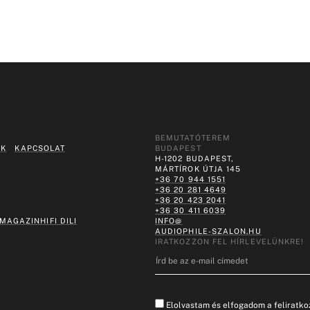
BEMUTATÓTEREM
EK
KAPCSOLAT
BUDAPEST
H-1202 BUDAPEST,
MÁRTÍROK ÚTJA 145
+36 70 944 1551
+36 20 281 4649
+36 20 423 2041
+36 30 411 6039
 MAGAZIN
HIFI DILI
INFO@
AUDIOPHILE-SZALON.HU
IRATKOZZON FEL HÍRLEVELÜNKRE!
Elolvastam és elfogadom a feliratkoz