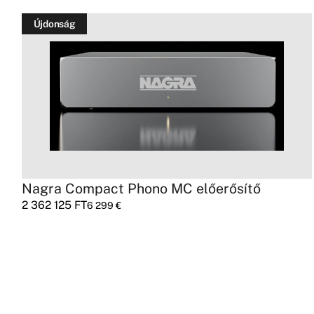
Újdonság
Nagra Compact Phono MC előerősítő
2 362 125
FT
6 299
€