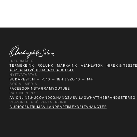
INFORMÁCIÓ
TERMÉKEINK
RÓLUNK
MÁRKÁINK
AJÁNLATOK
HÍREK & TESZT
ÁSZF
ADATVÉDELMI NYILATKOZAT
NYITVATARTÁS
BUDAPEST: H — P: 10 — 18H | SZO 10 — 14H
SOCIAL MEDIA
FACEBOOK
INSTAGRAM
YOUTUBE
PARTNEREINK
AV-ONLINE.HU
COANDCO.
HANGZÁSVILÁG
WHATTHEBRAND
SZTEREO
VISZONTELADÓ PARTNEREINK
AUDIOCENTRUM
AV-LAND
BARTIMEX
DELTA
HANGTÉR