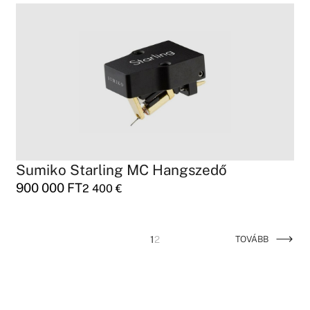
Sumiko Starling MC Hangszedő
900 000
FT
2 400
€
1
2
TOVÁBB