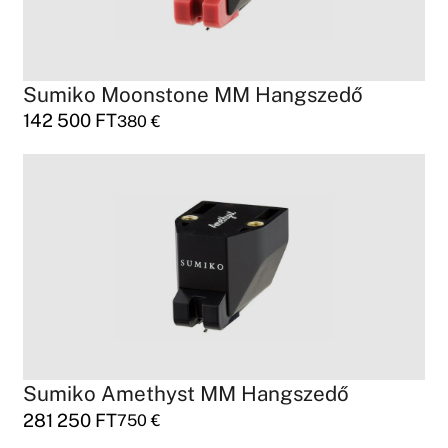
Sumiko Moonstone MM Hangszedő
142 500
FT
380
€
Sumiko Amethyst MM Hangszedő
281 250
FT
750
€