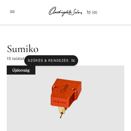
/
/
KEZDŐLAP
TERMÉKEK
SUMIKO
0
Sumiko
15
találat
SZŰRÉS & RENDEZÉS
Újdonság