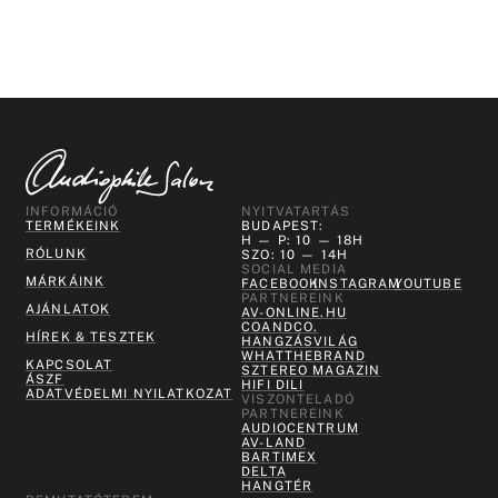
INFORMÁCIÓ
NYITVATARTÁS
TERMÉKEINK
BUDAPEST:
H — P: 10 — 18H
RÓLUNK
SZO: 10 — 14H
SOCIAL MEDIA
MÁRKÁINK
FACEBOOK
INSTAGRAM
YOUTUBE
PARTNEREINK
AJÁNLATOK
AV-ONLINE.HU
COANDCO.
HÍREK & TESZTEK
HANGZÁSVILÁG
WHATTHEBRAND
KAPCSOLAT
SZTEREO MAGAZIN
ÁSZF
HIFI DILI
ADATVÉDELMI NYILATKOZAT
VISZONTELADÓ
PARTNEREINK
AUDIOCENTRUM
AV-LAND
BARTIMEX
DELTA
HANGTÉR