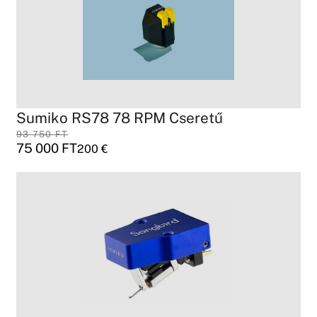
Sumiko RS78 78 RPM Cseretű
93 750
FT
75 000
FT
200
€