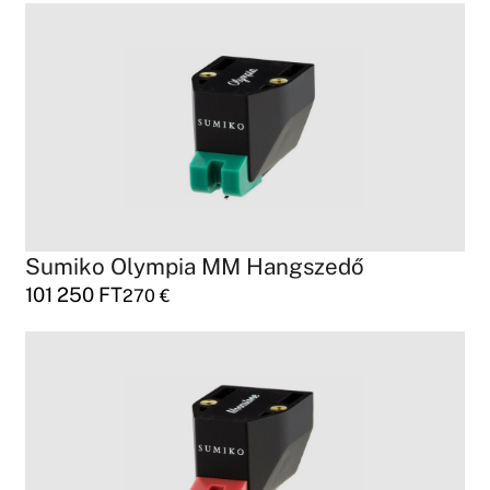
Sumiko Olympia MM Hangszedő
101 250
FT
270
€