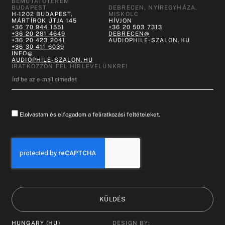
BEMUTATÓTEREM
BUDAPEST
DEBRECEN, NYÍREGYHÁZA,
H-1202 BUDAPEST,
MISKOLC
MÁRTÍROK ÚTJA 145
HÍVJON
+36 70 944 1551
+36 20 503 7313
+36 20 281 4649
DEBRECEN@
+36 20 423 2041
AUDIOPHILE-SZALON.HU
+36 30 411 6039
INFO@
AUDIOPHILE-SZALON.HU
IRATKOZZON FEL HÍRLEVELÜNKRE!
Elolvastam és elfogadom a feliratkozási feltételeket.
KÜLDÉS
HUNGARY (HU)
DESIGN BY: