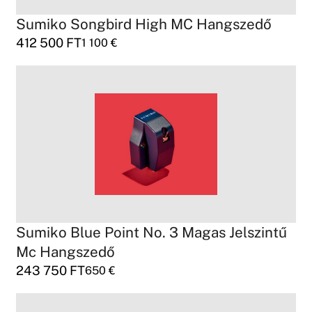
Sumiko Songbird High MC Hangszedő
412 500
FT
1 100
€
Sumiko Blue Point No. 3 Magas Jelszintű
Mc Hangszedő
243 750
FT
650
€