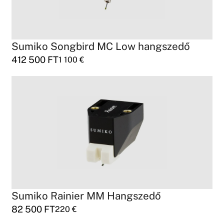
Sumiko Songbird MC Low hangszedő
412 500
FT
1 100
€
Sumiko Rainier MM Hangszedő
82 500
FT
220
€