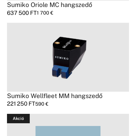
Sumiko Oriole MC hangszedő
637 500
FT
1 700
€
Sumiko Wellfleet MM hangszedő
221 250
FT
590
€
Akció