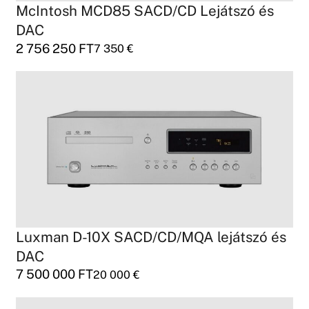
McIntosh MCD85 SACD/CD Lejátszó és
DAC
2 756 250
FT
7 350
€
Luxman D-10X SACD/CD/MQA lejátszó és
DAC
7 500 000
FT
20 000
€