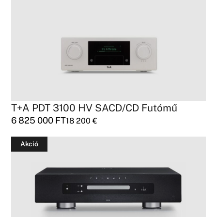
T+A PDT 3100 HV SACD/CD Futómű
6 825 000
FT
18 200
€
Akció