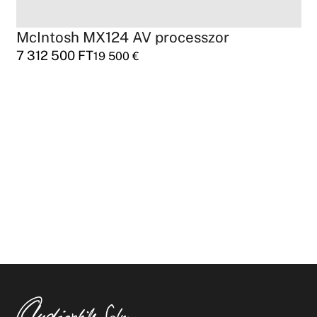
McIntosh MX124 AV processzor
7 312 500
FT
19 500
€