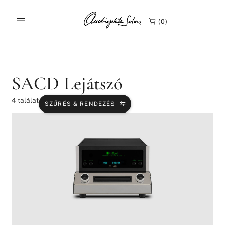
/
/
KEZDŐLAP
TERMÉKEK
SACD LEJÁTSZÓ
0
SACD Lejátszó
4
találat
SZŰRÉS & RENDEZÉS