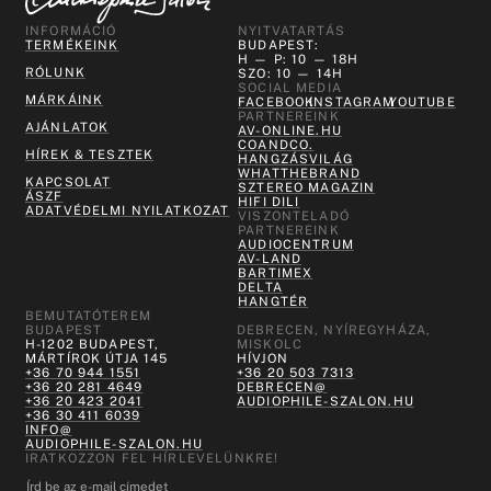
INFORMÁCIÓ
NYITVATARTÁS
TERMÉKEINK
BUDAPEST:
H — P: 10 — 18H
RÓLUNK
SZO: 10 — 14H
SOCIAL MEDIA
MÁRKÁINK
FACEBOOK
INSTAGRAM
YOUTUBE
PARTNEREINK
AJÁNLATOK
AV-ONLINE.HU
COANDCO.
HÍREK & TESZTEK
HANGZÁSVILÁG
WHATTHEBRAND
KAPCSOLAT
SZTEREO MAGAZIN
ÁSZF
HIFI DILI
ADATVÉDELMI NYILATKOZAT
VISZONTELADÓ
PARTNEREINK
AUDIOCENTRUM
AV-LAND
BARTIMEX
DELTA
HANGTÉR
BEMUTATÓTEREM
BUDAPEST
DEBRECEN, NYÍREGYHÁZA,
H-1202 BUDAPEST,
MISKOLC
MÁRTÍROK ÚTJA 145
HÍVJON
+36 70 944 1551
+36 20 503 7313
+36 20 281 4649
DEBRECEN@
+36 20 423 2041
AUDIOPHILE-SZALON.HU
+36 30 411 6039
INFO@
AUDIOPHILE-SZALON.HU
IRATKOZZON FEL HÍRLEVELÜNKRE!