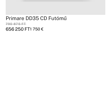
Primare DD35 CD Futómű
790 875
FT
656 250
FT
1 750
€