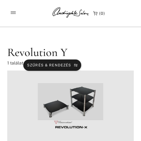
/
/
KEZDŐLAP
TERMÉKEK
REVOLUTION Y
0
Revolution Y
1
találat
SZŰRÉS & RENDEZÉS