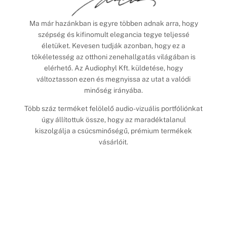
Ma már hazánkban is egyre többen adnak arra, hogy
szépség és kifinomult elegancia tegye teljessé
életüket. Kevesen tudják azonban, hogy ez a
tökéletesség az otthoni zenehallgatás világában is
elérhető. Az Audiophyl Kft. küldetése, hogy
változtasson ezen és megnyissa az utat a valódi
minőség irányába.
Több száz terméket felölelő audio-vizuális portfóliónkat
úgy állítottuk össze, hogy az maradéktalanul
kiszolgálja a csúcsminőségű, prémium termékek
vásárlóit.