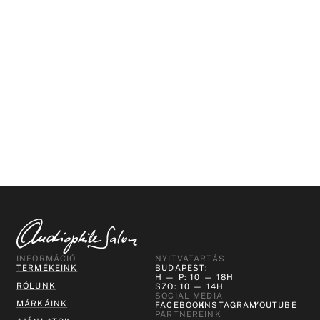
INFORMÁCIÓ
NYITVATARTÁS
TERMÉKEINK
BUDAPEST:
H — P: 10 — 18H
RÓLUNK
SZO: 10 — 14H
SOCIAL MEDIA
MÁRKÁINK
FACEBOOK
INSTAGRAM
YOUTUBE
PARTNEREINK