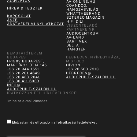
AJÁNLATOK
AV-ONLINE.HU
COANDCO.
HÍREK & TESZTEK
HANGZÁSVILÁG
WHATTHEBRAND
KAPCSOLAT
SZTEREO MAGAZIN
ÁSZF
HIFI DILI
ADATVÉDELMI NYILATKOZAT
VISZONTELADÓ
PARTNEREINK
AUDIOCENTRUM
AV-LAND
BARTIMEX
DELTA
HANGTÉR
BEMUTATÓTEREM
BUDAPEST
DEBRECEN, NYÍREGYHÁZA,
H-1202 BUDAPEST,
MISKOLC
MÁRTÍROK ÚTJA 145
HÍVJON
+36 70 944 1551
+36 20 503 7313
+36 20 281 4649
DEBRECEN@
+36 20 423 2041
AUDIOPHILE-SZALON.HU
+36 30 411 6039
INFO@
AUDIOPHILE-SZALON.HU
IRATKOZZON FEL HÍRLEVELÜNKRE!
Elolvastam és elfogadom a feliratkozási feltételeket.