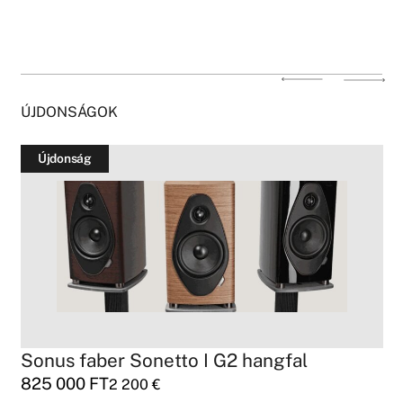
ÚJDONSÁGOK
Újdonság
Sonus faber Sonetto I G2 hangfal
825 000
FT
2 200
€