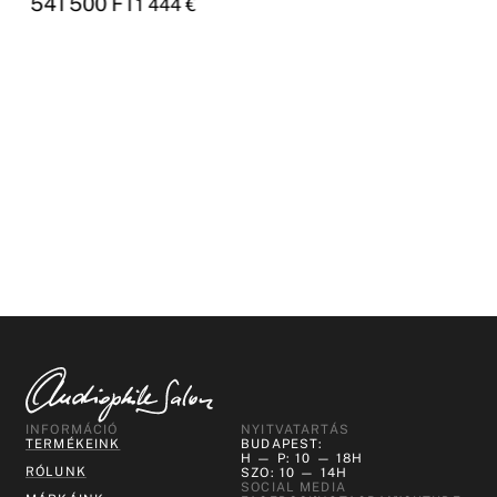
541 500
FT
1 444
€
INFORMÁCIÓ
NYITVATARTÁS
TERMÉKEINK
BUDAPEST:
H — P: 10 — 18H
RÓLUNK
SZO: 10 — 14H
SOCIAL MEDIA