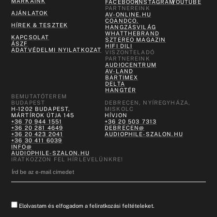
MÁRKÁINK
FACEBOOK
INSTAGRAM
YOUTUBE
PARTNEREINK
AJÁNLATOK
AV-ONLINE.HU
COANDCO.
HÍREK & TESZTEK
HANGZÁSVILÁG
WHATTHEBRAND
KAPCSOLAT
SZTEREO MAGAZIN
ÁSZF
HIFI DILI
ADATVÉDELMI NYILATKOZAT
VISZONTELADÓ
PARTNEREINK
AUDIOCENTRUM
AV-LAND
BARTIMEX
DELTA
HANGTÉR
BEMUTATÓTEREM
BUDAPEST
DEBRECEN, NYÍREGYHÁZA,
H-1202 BUDAPEST,
MISKOLC
MÁRTÍROK ÚTJA 145
HÍVJON
+36 70 944 1551
+36 20 503 7313
+36 20 281 4649
DEBRECEN@
+36 20 423 2041
AUDIOPHILE-SZALON.HU
+36 30 411 6039
INFO@
AUDIOPHILE-SZALON.HU
IRATKOZZON FEL HÍRLEVELÜNKRE!
Elolvastam és elfogadom a feliratkozási feltételeket.