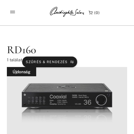
/
/
KEZDŐLAP
TERMÉKEK
RD160
0
RD160
1
találat
SZŰRÉS & RENDEZÉS
Újdonság