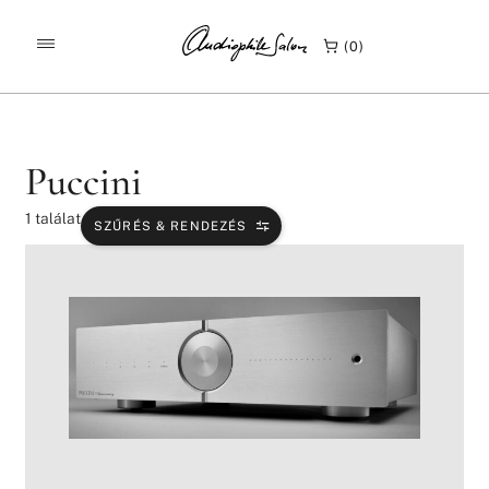
/
/
KEZDŐLAP
TERMÉKEK
PUCCINI
0
Puccini
1
találat
SZŰRÉS & RENDEZÉS