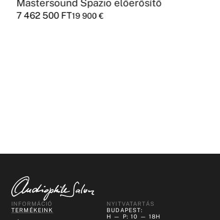
Mastersound Spazio előerősítő
7 462 500
FT
19 900
€
INFORMÁCIÓ
NYITVATARTÁS
TERMÉKEINK
BUDAPEST:
H — P: 10 — 18H