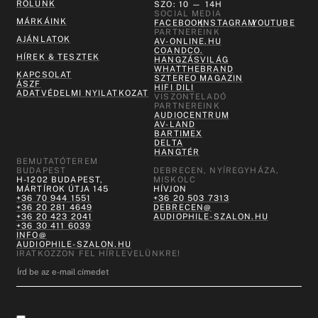
RÓLUNK
SZO: 10 — 14H
SOCIAL MEDIA
MÁRKÁINK
FACEBOOK
INSTAGRAM
YOUTUBE
PARTNEREINK
AJÁNLATOK
AV-ONLINE.HU
COANDCO.
HÍREK & TESZTEK
HANGZÁSVILÁG
WHATTHEBRAND
KAPCSOLAT
SZTEREO MAGAZIN
ÁSZF
HIFI DILI
ADATVÉDELMI NYILATKOZAT
VISZONTELADÓ
PARTNEREINK
AUDIOCENTRUM
AV-LAND
BARTIMEX
DELTA
HANGTÉR
BEMUTATÓTEREM
BUDAPEST
DEBRECEN, NYÍREGYHÁZA,
H-1202 BUDAPEST,
MISKOLC
MÁRTÍROK ÚTJA 145
HÍVJON
+36 70 944 1551
+36 20 503 7313
+36 20 281 4649
DEBRECEN@
+36 20 423 2041
AUDIOPHILE-SZALON.HU
+36 30 411 6039
INFO@
AUDIOPHILE-SZALON.HU
IRATKOZZON FEL HÍRLEVELÜNKRE!