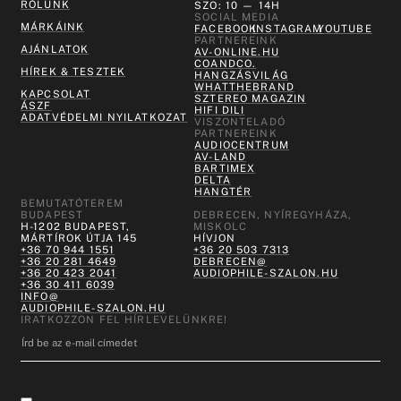
RÓLUNK
SZO: 10 — 14H
SOCIAL MEDIA
MÁRKÁINK
FACEBOOK
INSTAGRAM
YOUTUBE
PARTNEREINK
AJÁNLATOK
AV-ONLINE.HU
COANDCO.
HÍREK & TESZTEK
HANGZÁSVILÁG
WHATTHEBRAND
KAPCSOLAT
SZTEREO MAGAZIN
ÁSZF
HIFI DILI
ADATVÉDELMI NYILATKOZAT
VISZONTELADÓ
PARTNEREINK
AUDIOCENTRUM
AV-LAND
BARTIMEX
DELTA
HANGTÉR
BEMUTATÓTEREM
BUDAPEST
DEBRECEN, NYÍREGYHÁZA,
H-1202 BUDAPEST,
MISKOLC
MÁRTÍROK ÚTJA 145
HÍVJON
+36 70 944 1551
+36 20 503 7313
+36 20 281 4649
DEBRECEN@
+36 20 423 2041
AUDIOPHILE-SZALON.HU
+36 30 411 6039
INFO@
AUDIOPHILE-SZALON.HU
IRATKOZZON FEL HÍRLEVELÜNKRE!