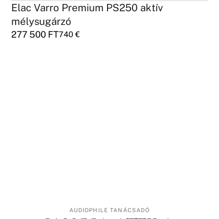
Elac Varro Premium PS250 aktív
mélysugárzó
277 500
FT
740
€
AUDIOPHILE TANÁCSADÓ