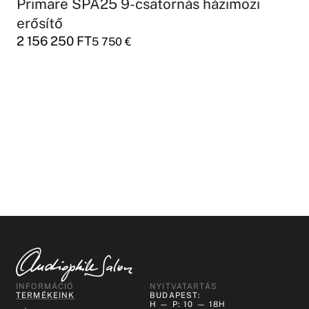
Primare SPA25 9-csatornás házimozi
erősítő
2 156 250
FT
5 750
€
INFORMÁCIÓ
NYITVATARTÁS
TERMÉKEINK
BUDAPEST:
H — P: 10 — 18H