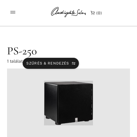
/
/
KEZDŐLAP
TERMÉKEK
PS-250
0
PS-250
1
találat
SZŰRÉS & RENDEZÉS