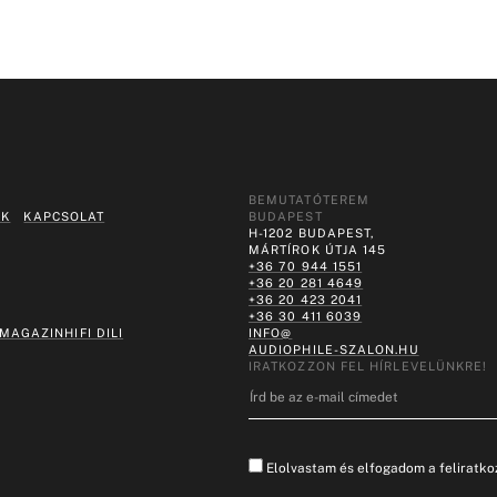
BEMUTATÓTEREM
EK
KAPCSOLAT
BUDAPEST
H-1202 BUDAPEST,
MÁRTÍROK ÚTJA 145
+36 70 944 1551
+36 20 281 4649
+36 20 423 2041
+36 30 411 6039
 MAGAZIN
HIFI DILI
INFO@
AUDIOPHILE-SZALON.HU
IRATKOZZON FEL HÍRLEVELÜNKRE!
Elolvastam és elfogadom a feliratkoz