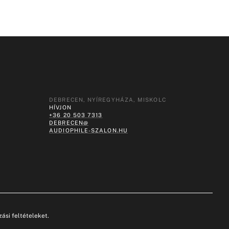
DEBRECEN, NYÍREGYHÁZA, MISKOLC
HÍVJON
+36 20 503 7313
DEBRECEN@
AUDIOPHILE-SZALON.HU
ási feltételeket.