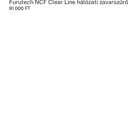
Furutech NCF Clear Line hálózati zavarszűrő
91 000
FT