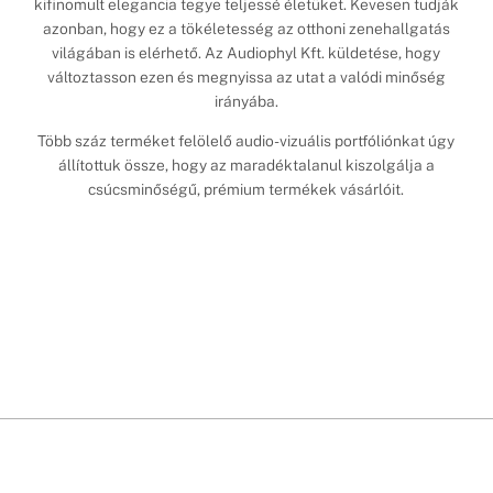
kifinomult elegancia tegye teljessé életüket. Kevesen tudják
azonban, hogy ez a tökéletesség az otthoni zenehallgatás
világában is elérhető. Az Audiophyl Kft. küldetése, hogy
változtasson ezen és megnyissa az utat a valódi minőség
irányába.
Több száz terméket felölelő audio-vizuális portfóliónkat úgy
állítottuk össze, hogy az maradéktalanul kiszolgálja a
csúcsminőségű, prémium termékek vásárlóit.