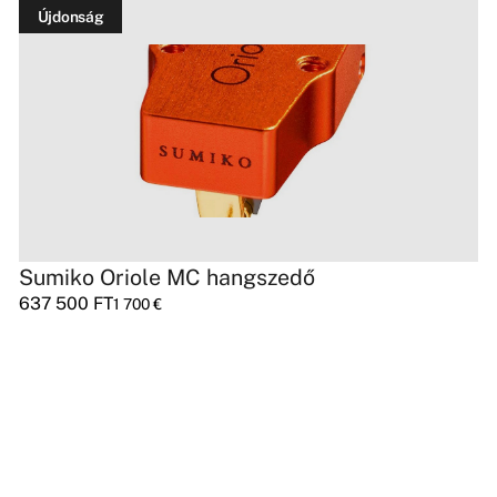
Újdonság
Sumiko Oriole MC hangszedő
637 500
FT
1 700
€