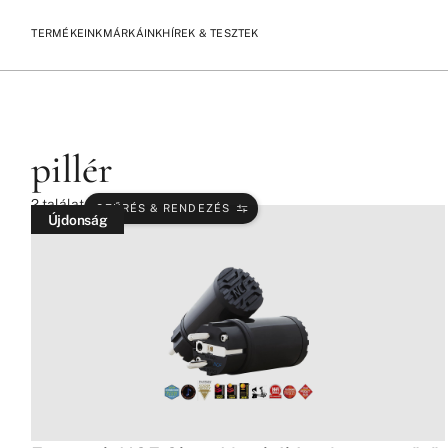
TERMÉKEINK
MÁRKÁINK
HÍREK & TESZTEK
/
/
KEZDŐLAP
TERMÉKEK
PILLÉR
pillér
2
találat
SZŰRÉS & RENDEZÉS
Újdonság