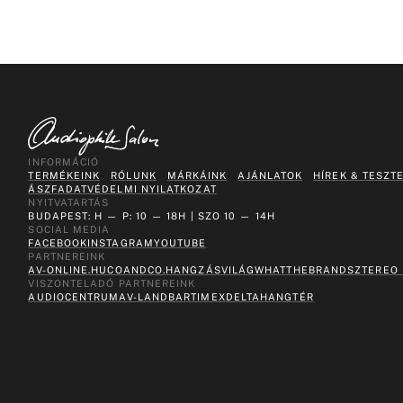
INFORMÁCIÓ
TERMÉKEINK
RÓLUNK
MÁRKÁINK
AJÁNLATOK
HÍREK & TESZT
ÁSZF
ADATVÉDELMI NYILATKOZAT
NYITVATARTÁS
BUDAPEST: H — P: 10 — 18H | SZO 10 — 14H
SOCIAL MEDIA
FACEBOOK
INSTAGRAM
YOUTUBE
PARTNEREINK
AV-ONLINE.HU
COANDCO.
HANGZÁSVILÁG
WHATTHEBRAND
SZTEREO
VISZONTELADÓ PARTNEREINK
AUDIOCENTRUM
AV-LAND
BARTIMEX
DELTA
HANGTÉR