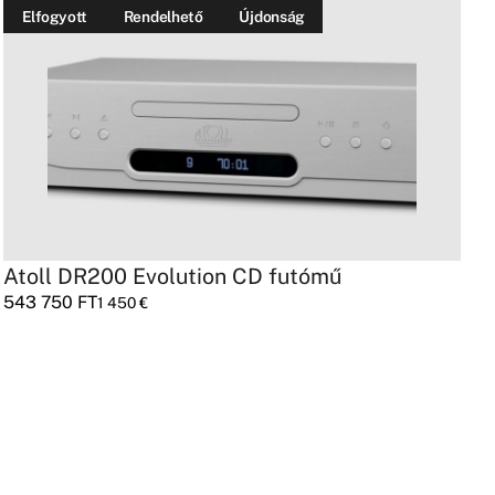
Elfogyott
Rendelhető
Újdonság
Atoll DR200 Evolution CD futómű
Y
543 750
FT
2
1 450
€