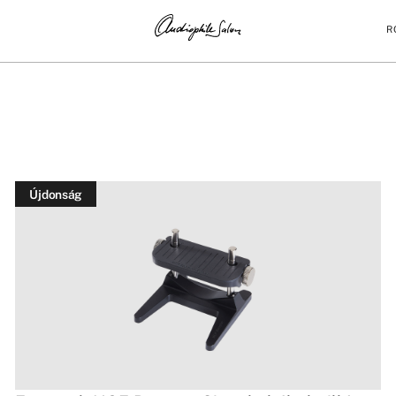
R
Újdonság