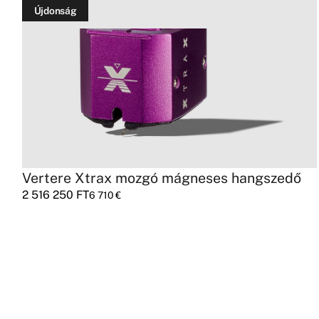
Újdonság
Vertere Xtrax mozgó mágneses hangszedő
2 516 250
FT
6 710
€