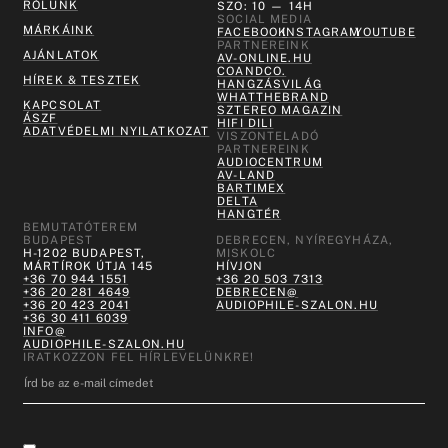
RÓLUNK
SZO: 10 — 14H
SOCIAL MEDIA
MÁRKÁINK
FACEBOOK
INSTAGRAM
YOUTUBE
PARTNEREINK
AJÁNLATOK
AV-ONLINE.HU
COANDCO.
HÍREK & TESZTEK
HANGZÁSVILÁG
WHATTHEBRAND
KAPCSOLAT
SZTEREO MAGAZIN
ÁSZF
HIFI DILI
ADATVÉDELMI NYILATKOZAT
VISZONTELADÓ
PARTNEREINK
AUDIOCENTRUM
AV-LAND
BARTIMEX
DELTA
HANGTÉR
BEMUTATÓTEREM
BUDAPEST
DEBRECEN, NYÍREGYHÁZA,
H-1202 BUDAPEST,
MISKOLC
MÁRTÍROK ÚTJA 145
HÍVJON
+36 70 944 1551
+36 20 503 7313
+36 20 281 4649
DEBRECEN@
+36 20 423 2041
AUDIOPHILE-SZALON.HU
+36 30 411 6039
INFO@
AUDIOPHILE-SZALON.HU
IRATKOZZON FEL HÍRLEVELÜNKRE!