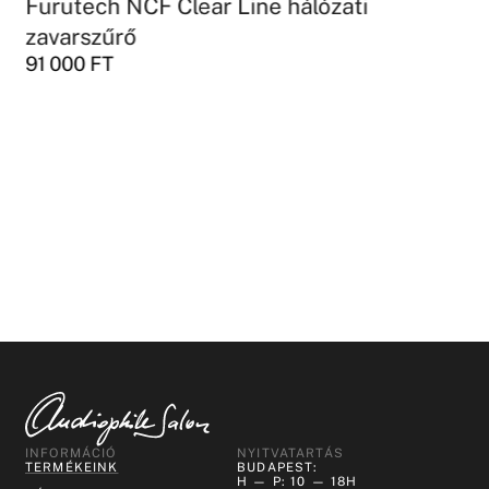
Furutech NCF Clear Line hálózati
zavarszűrő
91 000
FT
INFORMÁCIÓ
NYITVATARTÁS
TERMÉKEINK
BUDAPEST:
H — P: 10 — 18H