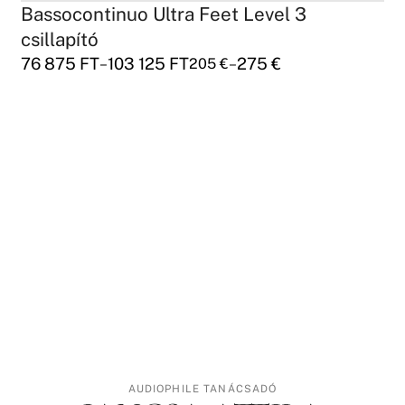
Bassocontinuo Ultra Feet Level 3
csillapító
76 875
FT
103 125
FT
275
€
–
–
205
€
AUDIOPHILE TANÁCSADÓ