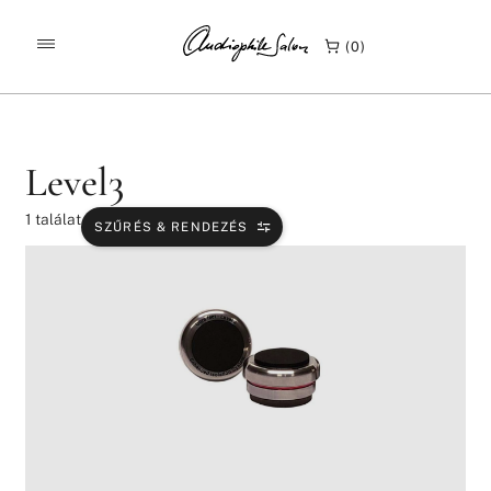
/
/
KEZDŐLAP
TERMÉKEK
LEVEL3
0
Level3
1
találat
SZŰRÉS & RENDEZÉS