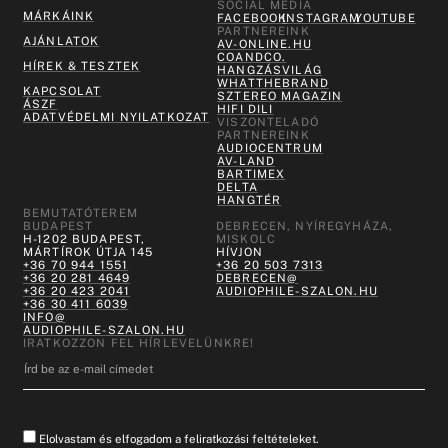
SOCIAL MEDIA
MÁRKÁINK
FACEBOOK
INSTAGRAM
YOUTUBE
PARTNEREINK
AJÁNLATOK
AV-ONLINE.HU
COANDCO.
HÍREK & TESZTEK
HANGZÁSVILÁG
WHATTHEBRAND
KAPCSOLAT
SZTEREO MAGAZIN
ÁSZF
HIFI DILI
ADATVÉDELMI NYILATKOZAT
VISZONTELADÓ
PARTNEREINK
AUDIOCENTRUM
AV-LAND
BARTIMEX
DELTA
HANGTÉR
BEMUTATÓTEREM
BUDAPEST
DEBRECEN, NYÍREGYHÁZA,
H-1202 BUDAPEST,
MISKOLC
MÁRTÍROK ÚTJA 145
HÍVJON
+36 70 944 1551
+36 20 503 7313
+36 20 281 4649
DEBRECEN@
+36 20 423 2041
AUDIOPHILE-SZALON.HU
+36 30 411 6039
INFO@
AUDIOPHILE-SZALON.HU
IRATKOZZON FEL HÍRLEVELÜNKRE!
Elolvastam és elfogadom a feliratkozási feltételeket.