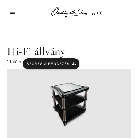
/
/
KEZDŐLAP
TERMÉKEK
HI-FI ÁLLVÁNY
0
Hi-Fi állvány
1
találat
SZŰRÉS & RENDEZÉS