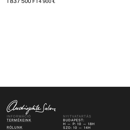
1 837 500
FT
4 900
€
INFORMÁCIÓ
NYITVATARTÁS
TERMÉKEINK
BUDAPEST:
H — P: 10 — 18H
RÓLUNK
SZO: 10 — 14H