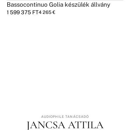
Bassocontinuo Golia készülék állvány
1 599 375
FT
4 265
€
AUDIOPHILE TANÁCSADÓ
JANCSA ATTILA