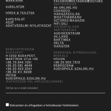
MÁRKÁINK
FACEBOOK
INSTAGRAM
YOUTUBE
PARTNEREINK
AJÁNLATOK
AV-ONLINE.HU
COANDCO.
HÍREK & TESZTEK
HANGZÁSVILÁG
WHATTHEBRAND
KAPCSOLAT
SZTEREO MAGAZIN
ÁSZF
HIFI DILI
ADATVÉDELMI NYILATKOZAT
VISZONTELADÓ
PARTNEREINK
AUDIOCENTRUM
AV-LAND
BARTIMEX
DELTA
HANGTÉR
BEMUTATÓTEREM
BUDAPEST
DEBRECEN, NYÍREGYHÁZA,
H-1202 BUDAPEST,
MISKOLC
MÁRTÍROK ÚTJA 145
HÍVJON
+36 70 944 1551
+36 20 503 7313
+36 20 281 4649
DEBRECEN@
+36 20 423 2041
AUDIOPHILE-SZALON.HU
+36 30 411 6039
INFO@
AUDIOPHILE-SZALON.HU
IRATKOZZON FEL HÍRLEVELÜNKRE!
Elolvastam és elfogadom a feliratkozási feltételeket.