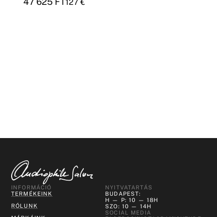
47 625
FT
127
€
INFORMÁCIÓ
NYITVATARTÁS
TERMÉKEINK
BUDAPEST:
H — P: 10 — 18H
RÓLUNK
SZO: 10 — 14H
SOCIAL MEDIA