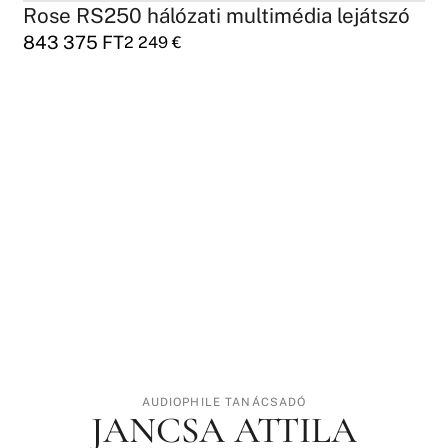
Rose RS250 hálózati multimédia lejátszó
843 375
FT
2 249
€
AUDIOPHILE TANÁCSADÓ
JANCSA ATTILA