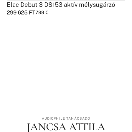
Elac Debut 3 DS153 aktív mélysugárzó
299 625
FT
799
€
AUDIOPHILE TANÁCSADÓ
JANCSA ATTILA