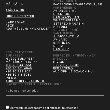
SOCIAL MEDIA
MÁRKÁINK
FACEBOOK
INSTAGRAM
YOUTUBE
PARTNEREINK
AJÁNLATOK
AV-ONLINE.HU
COANDCO.
HÍREK & TESZTEK
HANGZÁSVILÁG
WHATTHEBRAND
KAPCSOLAT
SZTEREO MAGAZIN
ÁSZF
HIFI DILI
ADATVÉDELMI NYILATKOZAT
VISZONTELADÓ
PARTNEREINK
AUDIOCENTRUM
AV-LAND
BARTIMEX
DELTA
HANGTÉR
BEMUTATÓTEREM
BUDAPEST
DEBRECEN, NYÍREGYHÁZA,
H-1202 BUDAPEST,
MISKOLC
MÁRTÍROK ÚTJA 145
HÍVJON
+36 70 944 1551
+36 20 503 7313
+36 20 281 4649
DEBRECEN@
+36 20 423 2041
AUDIOPHILE-SZALON.HU
+36 30 411 6039
INFO@
AUDIOPHILE-SZALON.HU
IRATKOZZON FEL HÍRLEVELÜNKRE!
Elolvastam és elfogadom a feliratkozási feltételeket.