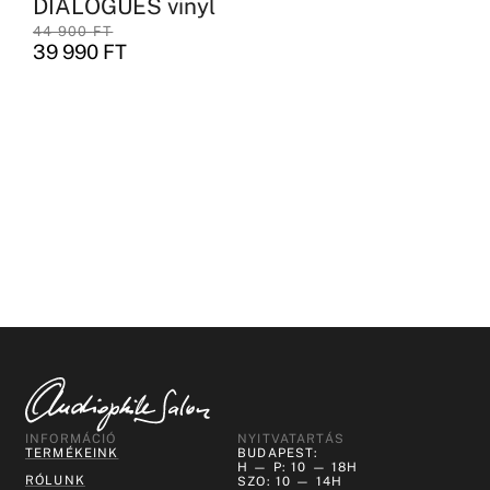
DIALOGUES vinyl
44 900
FT
39 990
FT
INFORMÁCIÓ
NYITVATARTÁS
TERMÉKEINK
BUDAPEST:
H — P: 10 — 18H
RÓLUNK
SZO: 10 — 14H