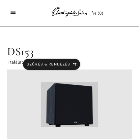
/
/
KEZDŐLAP
TERMÉKEK
DS153
0
DS153
1
találat
SZŰRÉS & RENDEZÉS