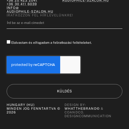
+36 20 423 2041
AUDIOPHILE-SZALON.HU
+36 30 411 6039
INFO@
AUDIOPHILE-SZALON.HU
IRATKOZZON FEL HÍRLEVELÜNKRE!
Elolvastam és elfogadom a feliratkozási feltételeket.
KÜLDÉS
HUNGARY (HU)
DESIGN BY:
MINDEN JOG FENNTARTVA ©
WHATTHEBRAND©
&
2026
COANDCO.
DESIGNCOMMUNICATION