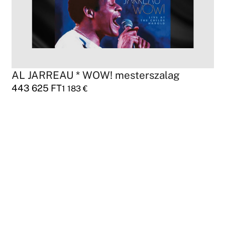
AL JARREAU * WOW! mesterszalag
443 625
FT
1 183
€