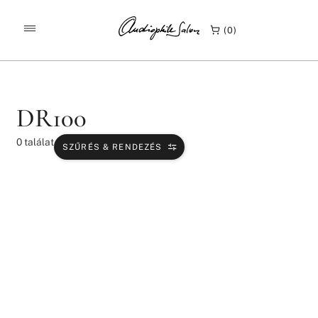
/
/
KEZDŐLAP
TERMÉKEK
DR100
0
DR100
0
találat
SZŰRÉS & RENDEZÉS