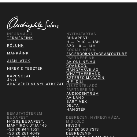
INFORMÁCIÓ
NYITVATARTÁS
TERMÉKEINK
BUDAPEST:
H — P: 10 — 18H
RÓLUNK
SZO: 10 — 14H
SOCIAL MEDIA
MÁRKÁINK
FACEBOOK
INSTAGRAM
YOUTUBE
PARTNEREINK
AJÁNLATOK
AV-ONLINE.HU
COANDCO.
HÍREK & TESZTEK
HANGZÁSVILÁG
WHATTHEBRAND
KAPCSOLAT
SZTEREO MAGAZIN
ÁSZF
HIFI DILI
ADATVÉDELMI NYILATKOZAT
VISZONTELADÓ
PARTNEREINK
AUDIOCENTRUM
AV-LAND
BARTIMEX
DELTA
HANGTÉR
BEMUTATÓTEREM
BUDAPEST
DEBRECEN, NYÍREGYHÁZA,
H-1202 BUDAPEST,
MISKOLC
MÁRTÍROK ÚTJA 145
HÍVJON
+36 70 944 1551
+36 20 503 7313
+36 20 281 4649
DEBRECEN@