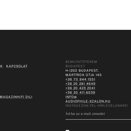
BEMUTATÓTEREM
EK
KAPCSOLAT
BUDAPEST
H-1202 BUDAPEST,
MÁRTÍROK ÚTJA 145
+36 70 944 1551
+36 20 281 4649
+36 20 423 2041
+36 30 411 6039
 MAGAZIN
HIFI DILI
INFO@
AUDIOPHILE-SZALON.HU
IRATKOZZON FEL HÍRLEVELÜNKRE!