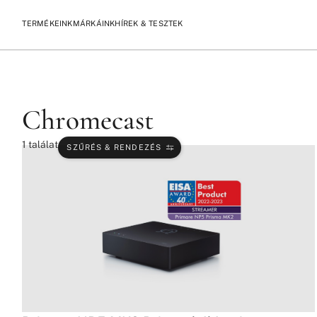
TERMÉKEINK
MÁRKÁINK
HÍREK & TESZTEK
/
/
KEZDŐLAP
TERMÉKEK
CHROMECAST
Chromecast
1
találat
SZŰRÉS & RENDEZÉS