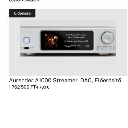
Újdonság
Aurender A1000 Streamer, DAC, Előerősítő
1 762 500
FT
4 700
€