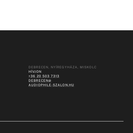
DEBRECEN, NYÍREGYHÁZA, MISKOLC
HÍVJON
+36 20 503 7313
DEBRECEN@
AUDIOPHILE-SZALON.HU