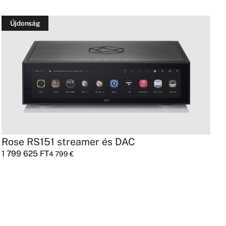
Újdonság
Rose RS151 streamer és DAC
N
1 799 625
FT
4 799
€