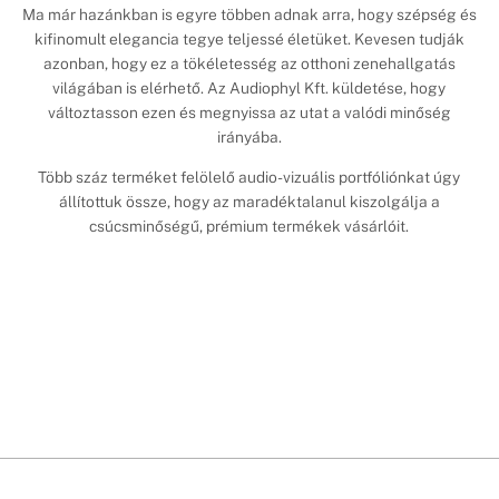
Ma már hazánkban is egyre többen adnak arra, hogy szépség és
kifinomult elegancia tegye teljessé életüket. Kevesen tudják
azonban, hogy ez a tökéletesség az otthoni zenehallgatás
világában is elérhető. Az Audiophyl Kft. küldetése, hogy
változtasson ezen és megnyissa az utat a valódi minőség
irányába.
Több száz terméket felölelő audio-vizuális portfóliónkat úgy
állítottuk össze, hogy az maradéktalanul kiszolgálja a
csúcsminőségű, prémium termékek vásárlóit.