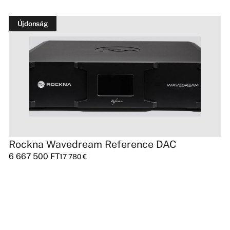
Újdonság
Rockna Wavedream Reference DAC
6 667 500
FT
17 780
€