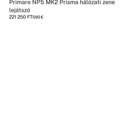
Primare NP5 MK2 Prisma hálózati zene
lejátszó
221 250
FT
590
€