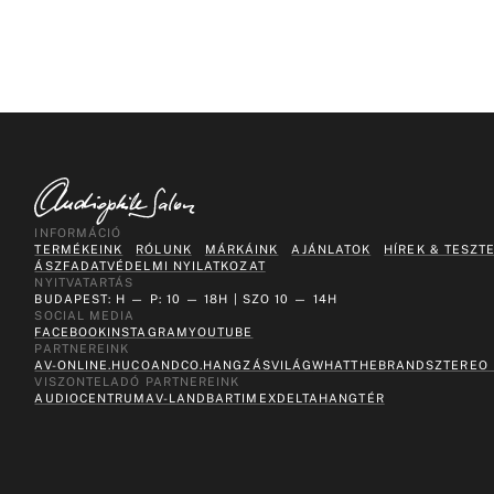
INFORMÁCIÓ
TERMÉKEINK
RÓLUNK
MÁRKÁINK
AJÁNLATOK
HÍREK & TESZT
ÁSZF
ADATVÉDELMI NYILATKOZAT
NYITVATARTÁS
BUDAPEST: H — P: 10 — 18H | SZO 10 — 14H
SOCIAL MEDIA
FACEBOOK
INSTAGRAM
YOUTUBE
PARTNEREINK
AV-ONLINE.HU
COANDCO.
HANGZÁSVILÁG
WHATTHEBRAND
SZTEREO
VISZONTELADÓ PARTNEREINK
AUDIOCENTRUM
AV-LAND
BARTIMEX
DELTA
HANGTÉR