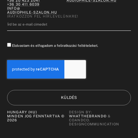
+36 20 423 2041
AUDIOPHILE-SZALON.HU
+36 30 411 6039
INFO@
AUDIOPHILE-SZALON.HU
IRATKOZZON FEL HÍRLEVELÜNKRE!
Elolvastam és elfogadom a feliratkozási feltételeket.
KÜLDÉS
HUNGARY (HU)
DESIGN BY:
MINDEN JOG FENNTARTVA ©
WHATTHEBRAND©
&
2026
COANDCO.
DESIGNCOMMUNICATION