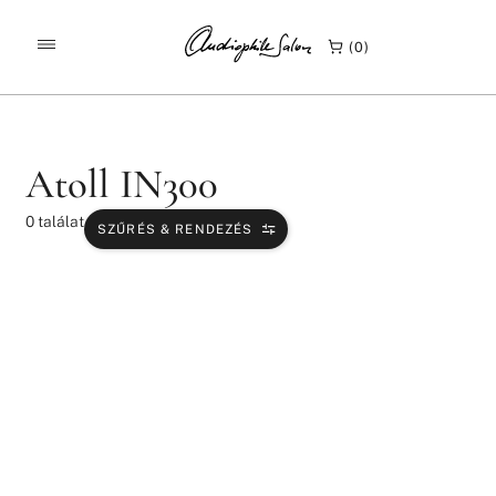
/
/
KEZDŐLAP
TERMÉKEK
ATOLL IN300
0
Atoll IN300
0
találat
SZŰRÉS & RENDEZÉS