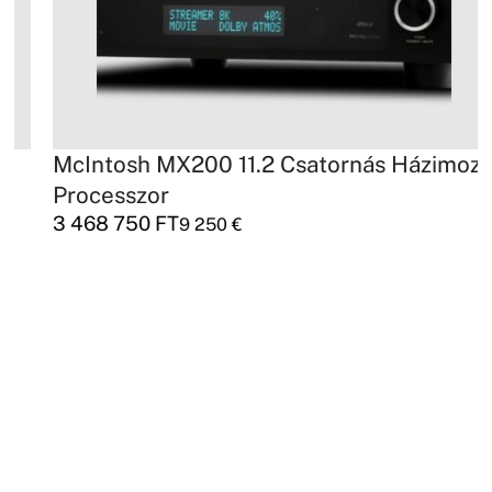
McIntosh MX200 11.2 Csatornás Házimozi
Processzor
3 468 750
FT
9 250
€