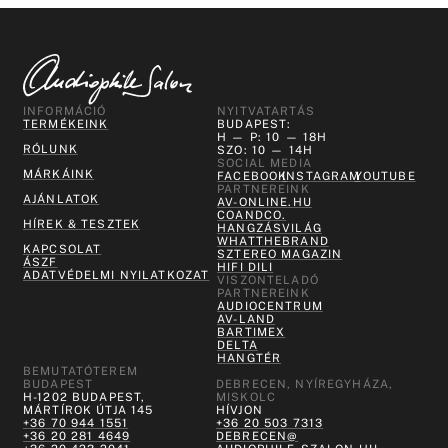
INFORMÁCIÓ
NYITVATARTÁS
TERMÉKEINK
BUDAPEST:
H — P: 10 — 18H
RÓLUNK
SZO: 10 — 14H
SOCIAL MEDIA
MÁRKÁINK
FACEBOOK
INSTAGRAM
YOUTUBE
PARTNEREINK
AJÁNLATOK
AV-ONLINE.HU
COANDCO.
HÍREK & TESZTEK
HANGZÁSVILÁG
WHATTHEBRAND
KAPCSOLAT
SZTEREO MAGAZIN
ÁSZF
HIFI DILI
ADATVÉDELMI NYILATKOZAT
VISZONTELADÓ
PARTNEREINK
AUDIOCENTRUM
AV-LAND
BARTIMEX
DELTA
HANGTÉR
BEMUTATÓTEREM
BUDAPEST
DEBRECEN, NYÍREGYHÁZA,
H-1202 BUDAPEST,
MISKOLC
MÁRTÍROK ÚTJA 145
HÍVJON
+36 70 944 1551
+36 20 503 7313
+36 20 281 4649
DEBRECEN@