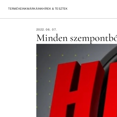
TERMÉKEINK
MÁRKÁINK
HÍREK & TESZTEK
/
/
KEZDŐLAP
TESZTEK
MINDEN SZEMPONTBÓL TÖKÉLETES? 
2022. 06. 07.
Minden szempontból