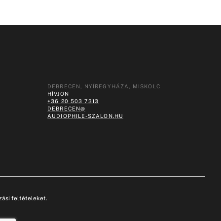
DEBRECEN, NYÍREGYHÁZA, MISKOLC
HÍVJON
+36 20 503 7313
DEBRECEN@
AUDIOPHILE-SZALON.HU
ási feltételeket.