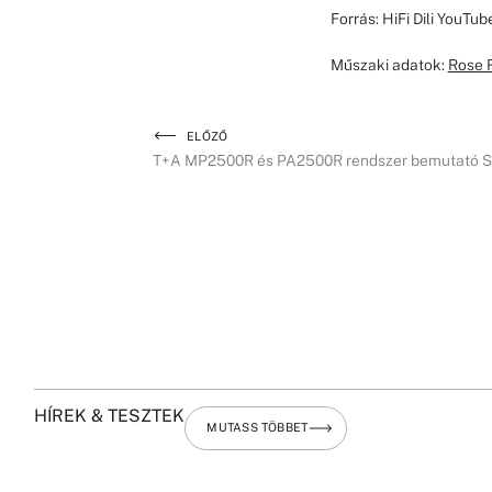
Forrás: HiFi Dili YouTu
Műszaki adatok:
Rose 
ELŐZŐ
T+A MP2500R és PA2500R rendszer bemutató S
HÍREK & TESZTEK
MUTASS TÖBBET