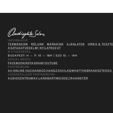
INFORMÁCIÓ
TERMÉKEINK
RÓLUNK
MÁRKÁINK
AJÁNLATOK
HÍREK & TESZT
ÁSZF
ADATVÉDELMI NYILATKOZAT
NYITVATARTÁS
BUDAPEST: H — P: 10 — 18H | SZO 10 — 14H
SOCIAL MEDIA
FACEBOOK
INSTAGRAM
YOUTUBE
PARTNEREINK
AV-ONLINE.HU
COANDCO.
HANGZÁSVILÁG
WHATTHEBRAND
SZTEREO
VISZONTELADÓ PARTNEREINK
AUDIOCENTRUM
AV-LAND
BARTIMEX
DELTA
HANGTÉR