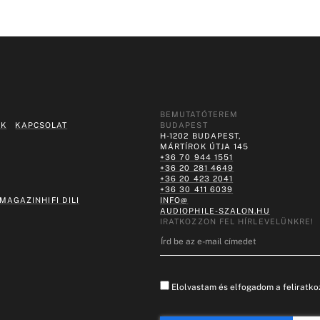
BEMUTATÓTEREM
EK
KAPCSOLAT
BUDAPEST
H-1202 BUDAPEST,
MÁRTÍROK ÚTJA 145
+36 70 944 1551
+36 20 281 4649
+36 20 423 2041
+36 30 411 6039
 MAGAZIN
HIFI DILI
INFO@
AUDIOPHILE-SZALON.HU
IRATKOZZON FEL HÍRLEVELÜNKRE!
Elolvastam és elfogadom a feliratkoz