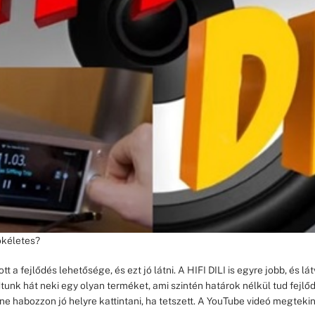
ökéletes?
ott a fejlődés lehetősége, és ezt jó látni. A HIFI DILI is egyre jobb, és 
tunk hát neki egy olyan terméket, ami szintén határok nélkül tud fejlő
e habozzon jó helyre kattintani, ha tetszett. A YouTube videó megteki