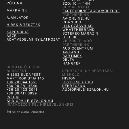
RÓLUNK
SZO: 10 — 14H
SOCIAL MEDIA
MÁRKÁINK
FACEBOOK
INSTAGRAM
YOUTUBE
PARTNEREINK
AJÁNLATOK
AV-ONLINE.HU
COANDCO.
HÍREK & TESZTEK
HANGZÁSVILÁG
WHATTHEBRAND
KAPCSOLAT
SZTEREO MAGAZIN
ÁSZF
HIFI DILI
ADATVÉDELMI NYILATKOZAT
VISZONTELADÓ
PARTNEREINK
AUDIOCENTRUM
AV-LAND
BARTIMEX
DELTA
HANGTÉR
BEMUTATÓTEREM
BUDAPEST
DEBRECEN, NYÍREGYHÁZA,
H-1202 BUDAPEST,
MISKOLC
MÁRTÍROK ÚTJA 145
HÍVJON
+36 70 944 1551
+36 20 503 7313
+36 20 281 4649
DEBRECEN@
+36 20 423 2041
AUDIOPHILE-SZALON.HU
+36 30 411 6039
INFO@
AUDIOPHILE-SZALON.HU
IRATKOZZON FEL HÍRLEVELÜNKRE!