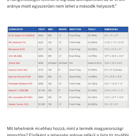
aránya miatt egyszerűen nem lehet a második helyezett.”
Mit tehetnénk mi ehhez hozzá, mint a termék magyarországi
importőre? Elsőként a teljesség igénye nélkül a lista tíz további