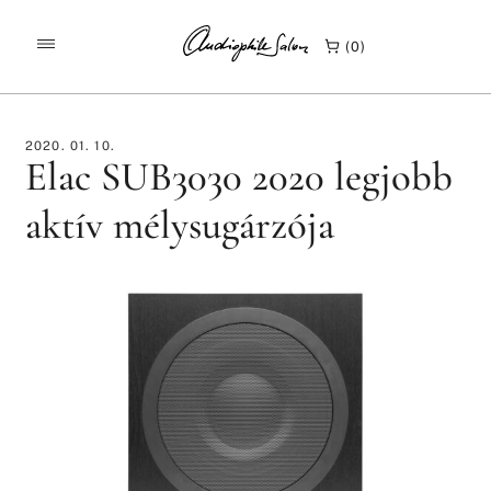
/
/
KEZDŐLAP
TESZTEK
0
ELAC SUB3030 2020 LEGJOBB AKTÍV MÉLYSUGÁRZÓJA
2020. 01. 10.
Elac SUB3030 2020 legjobb
aktív mélysugárzója