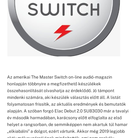
Az amerikai The Master Switch on-line audió-magazin
honlapján többnyire a megfizethető készülékek
összehasonlítását olvashatja az érdeklődő. Jó támpont
mindenki számára, aki készülék választás előtt áll. A listát
folyamatosan frissítik, az aktuális eredmények és bemutatók
alapján. A szóban forgó Elac Debut 2.0 SUB3030 már a tavalyi
év második harmadában, karácsony előtt elfoglalta az első
helyet a rangsorban, de semmiképpen nem akartuk túl hamar
„elkiabálni” a dolgot, ezért vártunk. Akkor még 2019 legjobb
aktív mélysugárzójának minősítették, ami nem csekély