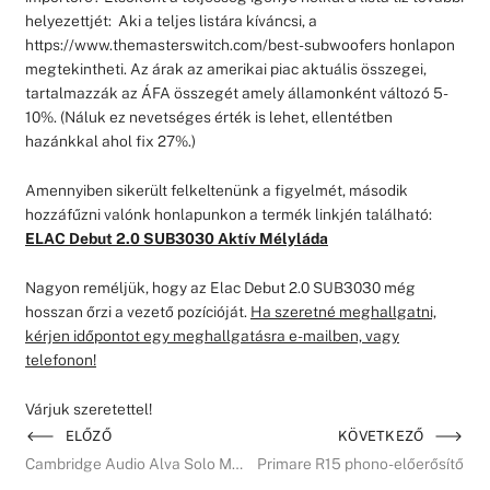
helyezettjét: Aki a teljes listára kíváncsi, a
https://www.themasterswitch.com/best-subwoofers honlapon
megtekintheti. Az árak az amerikai piac aktuális összegei,
tartalmazzák az ÁFA összegét amely államonként változó 5-
10%. (Náluk ez nevetséges érték is lehet, ellentétben
hazánkkal ahol fix 27%.)
Amennyiben sikerült felkeltenünk a figyelmét, második
hozzáfűzni valónk honlapunkon a termék linkjén található:
ELAC Debut 2.0 SUB3030 Aktív Mélyláda
Nagyon reméljük, hogy az Elac Debut 2.0 SUB3030 még
hosszan őrzi a vezető pozícióját.
Ha szeretné meghallgatni,
kérjen időpontot egy meghallgatásra e-mailben, vagy
telefonon!
Várjuk szeretettel!
ELŐZŐ
KÖVETKEZŐ
Cambridge Audio Alva Solo MM phono előerősítő teszt
Primare R15 phono-előerősítő