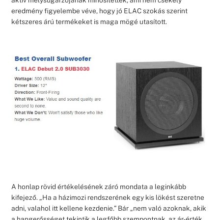
eredmény figyelembe véve, hogy jó ELAC szokás szerint
kétszeres árú termékeket is maga mögé utasított.
A honlap rövid értékelésének záró mondata a leginkább
kifejező. „Ha a házimozi rendszerének egy kis lökést szeretne
adni, valahol itt kellene kezdenie.” Bár „nem való azoknak, akik
a hangerősséget tekintik a legfőbb szempontnak, az ár-érték