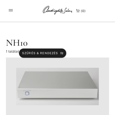
/
/
KEZDŐLAP
TERMÉKEK
NH10
0
NH10
1
találat
SZŰRÉS & RENDEZÉS