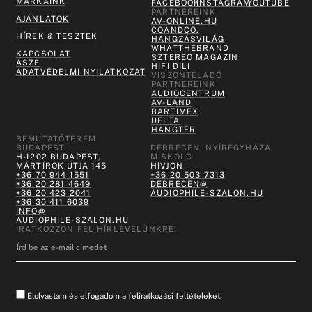
MÁRKÁINK
FACEBOOK
INSTAGRAM
YOUTUBE
PARTNEREINK
AJÁNLATOK
AV-ONLINE.HU
COANDCO.
HÍREK & TESZTEK
HANGZÁSVILÁG
WHATTHEBRAND
KAPCSOLAT
SZTEREO MAGAZIN
ÁSZF
HIFI DILI
ADATVÉDELMI NYILATKOZAT
VISZONTELADÓ
PARTNEREINK
AUDIOCENTRUM
AV-LAND
BARTIMEX
DELTA
HANGTÉR
BEMUTATÓTEREM
BUDAPEST
DEBRECEN, NYÍREGYHÁZA,
H-1202 BUDAPEST,
MISKOLC
MÁRTÍROK ÚTJA 145
HÍVJON
+36 70 944 1551
+36 20 503 7313
+36 20 281 4649
DEBRECEN@
+36 20 423 2041
AUDIOPHILE-SZALON.HU
+36 30 411 6039
INFO@
AUDIOPHILE-SZALON.HU
IRATKOZZON FEL HÍRLEVELÜNKRE!
Elolvastam és elfogadom a feliratkozási feltételeket.