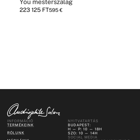
You mesterszalag
223 125
FT
595
€
INFORMÁCIÓ
NYITVATARTÁS
TERMÉKEINK
BUDAPEST:
H — P: 10 — 18H
RÓLUNK
SZO: 10 — 14H
SOCIAL MEDIA