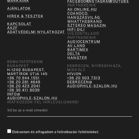
MÁRKÁINK
FACEBOOK
INSTAGRAM
YOUTUBE
PARTNEREINK
AJÁNLATOK
AV-ONLINE.HU
COANDCO.
HÍREK & TESZTEK
HANGZÁSVILÁG
WHATTHEBRAND
KAPCSOLAT
SZTEREO MAGAZIN
ÁSZF
HIFI DILI
ADATVÉDELMI NYILATKOZAT
VISZONTELADÓ
PARTNEREINK
AUDIOCENTRUM
AV-LAND
BARTIMEX
DELTA
HANGTÉR
BEMUTATÓTEREM
BUDAPEST
DEBRECEN, NYÍREGYHÁZA,
H-1202 BUDAPEST,
MISKOLC
MÁRTÍROK ÚTJA 145
HÍVJON
+36 70 944 1551
+36 20 503 7313
+36 20 281 4649
DEBRECEN@
+36 20 423 2041
AUDIOPHILE-SZALON.HU
+36 30 411 6039
INFO@
AUDIOPHILE-SZALON.HU
IRATKOZZON FEL HÍRLEVELÜNKRE!
Elolvastam és elfogadom a feliratkozási feltételeket.