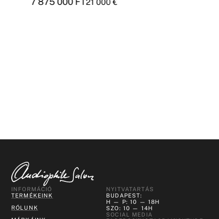
7 875 000
FT
21 000
€
INFORMÁCIÓ
NYITVATARTÁS
TERMÉKEINK
BUDAPEST:
H — P: 10 — 18H
RÓLUNK
SZO: 10 — 14H
SOCIAL MEDIA