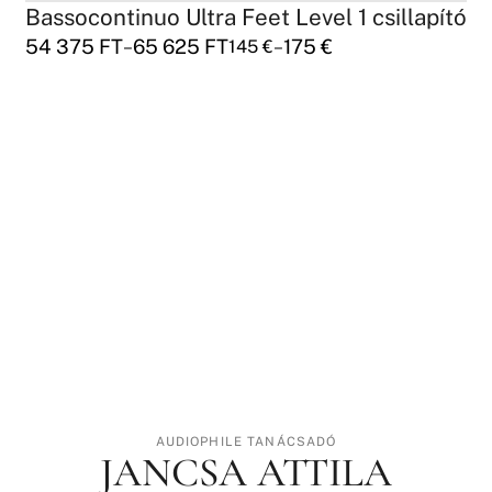
Bassocontinuo Ultra Feet Level 1 csillapító
54 375
FT
65 625
FT
175
€
–
–
145
€
AUDIOPHILE TANÁCSADÓ
JANCSA ATTILA