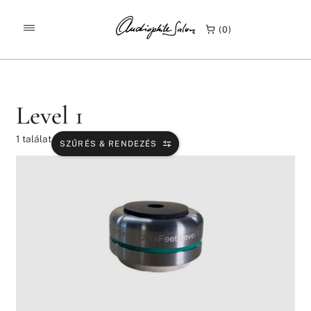
/
/
KEZDŐLAP
TERMÉKEK
LEVEL 1
0
Level 1
1
találat
SZŰRÉS & RENDEZÉS