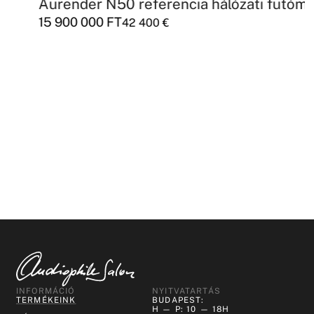
Aurender N50 referencia hálózati futómű
15 900 000
FT
42 400
€
INFORMÁCIÓ
NYITVATARTÁS
TERMÉKEINK
BUDAPEST:
H — P: 10 — 18H