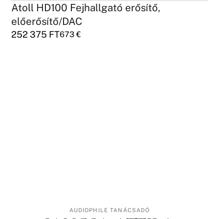
Atoll HD100 Fejhallgató erősítő,
előerősítő/DAC
252 375
FT
673
€
AUDIOPHILE TANÁCSADÓ