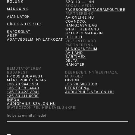
RÓLUNK
SZO: 10 — 14H
SOCIAL MEDIA
MÁRKÁINK
FACEBOOK
INSTAGRAM
YOUTUBE
PARTNEREINK
AJÁNLATOK
AV-ONLINE.HU
COANDCO.
HÍREK & TESZTEK
HANGZÁSVILÁG
WHATTHEBRAND
KAPCSOLAT
SZTEREO MAGAZIN
ÁSZF
HIFI DILI
ADATVÉDELMI NYILATKOZAT
VISZONTELADÓ
PARTNEREINK
AUDIOCENTRUM
AV-LAND
BARTIMEX
DELTA
HANGTÉR
BEMUTATÓTEREM
BUDAPEST
DEBRECEN, NYÍREGYHÁZA,
H-1202 BUDAPEST,
MISKOLC
MÁRTÍROK ÚTJA 145
HÍVJON
+36 70 944 1551
+36 20 503 7313
+36 20 281 4649
DEBRECEN@
+36 20 423 2041
AUDIOPHILE-SZALON.HU
+36 30 411 6039
INFO@
AUDIOPHILE-SZALON.HU
IRATKOZZON FEL HÍRLEVELÜNKRE!