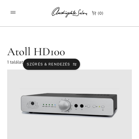
/
/
KEZDŐLAP
TERMÉKEK
ATOLL HD100
0
Atoll HD100
1
találat
SZŰRÉS & RENDEZÉS