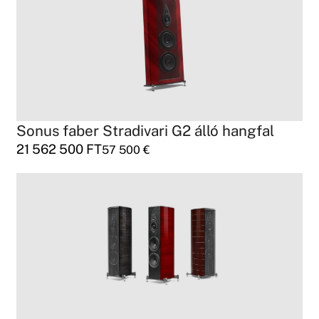
Sonus faber Stradivari G2 álló hangfal
21 562 500
FT
57 500
€