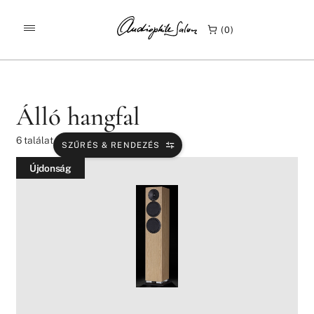
/
/
KEZDŐLAP
TERMÉKEK
ÁLLÓ HANGFAL
0
Álló hangfal
6
találat
SZŰRÉS & RENDEZÉS
Újdonság