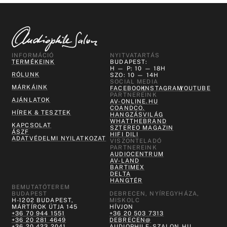
INFORMÁCIÓ
NYITVATARTÁS
TERMÉKEINK
BUDAPEST:
H — P: 10 — 18H
RÓLUNK
SZO: 10 — 14H
SOCIAL MEDIA
MÁRKÁINK
FACEBOOK
INSTAGRAM
YOUTUBE
PARTNEREINK
AJÁNLATOK
AV-ONLINE.HU
COANDCO.
HÍREK & TESZTEK
HANGZÁSVILÁG
WHATTHEBRAND
KAPCSOLAT
SZTEREO MAGAZIN
ÁSZF
HIFI DILI
ADATVÉDELMI NYILATKOZAT
VISZONTELADÓ
PARTNEREINK
AUDIOCENTRUM
AV-LAND
BARTIMEX
DELTA
HANGTÉR
BEMUTATÓTEREM
BUDAPEST
DEBRECEN, NYÍREGYHÁZA,
H-1202 BUDAPEST,
MISKOLC
MÁRTÍROK ÚTJA 145
HÍVJON
+36 70 944 1551
+36 20 503 7313
+36 20 281 4649
DEBRECEN@
+36 20 423 2041
AUDIOPHILE-SZALON.HU