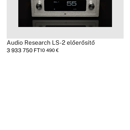
Audio Research LS-2 előerősítő
3 933 750
FT
10 490
€