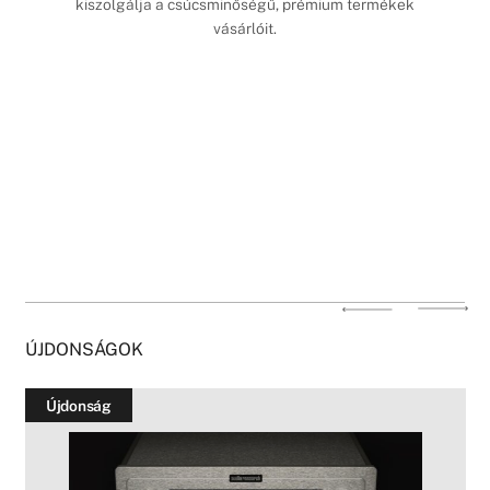
kiszolgálja a csúcsminőségű, prémium termékek
vásárlóit.
ÚJDONSÁGOK
Újdonság