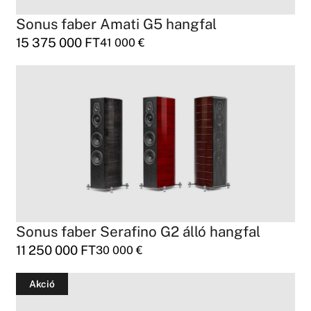
Sonus faber Amati G5 hangfal
15 375 000
FT
41 000
€
Sonus faber Serafino G2 álló hangfal
11 250 000
FT
30 000
€
Akció