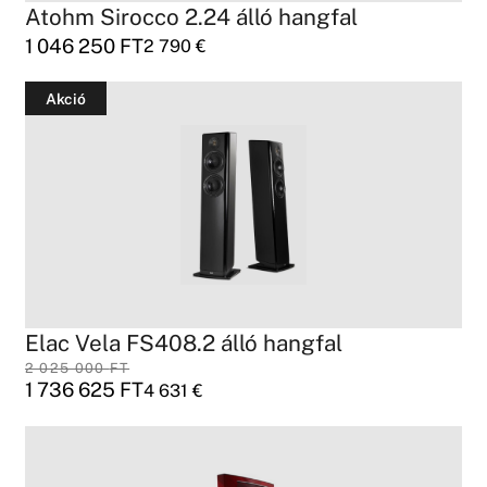
Atohm Sirocco 2.24 álló hangfal
1 046 250
FT
2 790
€
Akció
Elac Vela FS408.2 álló hangfal
2 025 000
FT
1 736 625
FT
4 631
€