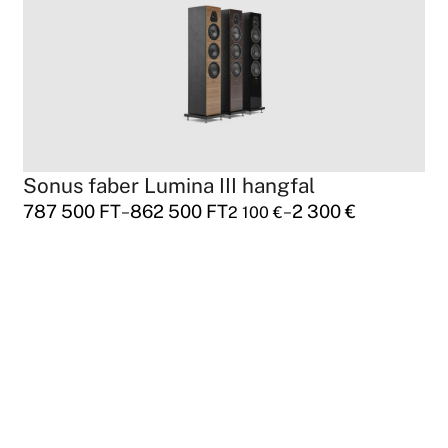
Sonus faber Lumina III hangfal
787 500
FT
862 500
FT
2 300
€
–
–
2 100
€