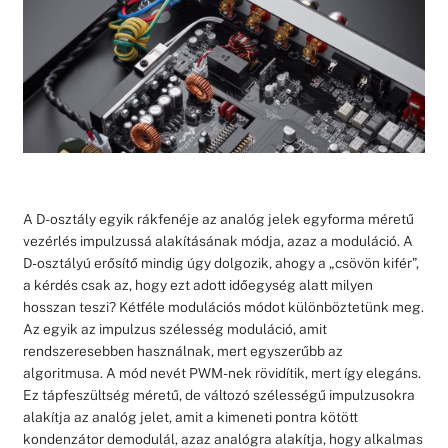
A D-osztály egyik rákfenéje az analóg jelek egyforma méretű
vezérlés impulzussá alakításának módja, azaz a moduláció. A
D-osztályú erősítő mindig úgy dolgozik, ahogy a „csövön kifér”,
a kérdés csak az, hogy ezt adott időegység alatt milyen
hosszan teszi? Kétféle modulációs módot különböztetünk meg.
Az egyik az impulzus szélesség moduláció, amit
rendszeresebben használnak, mert egyszerűbb az
algoritmusa. A mód nevét PWM-nek rövidítik, mert így elegáns.
Ez tápfeszültség méretű, de változó szélességű impulzusokra
alakítja az analóg jelet, amit a kimeneti pontra kötött
kondenzátor demodulál, azaz analógra alakítja, hogy alkalmas