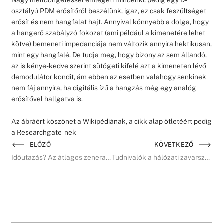
Nagy melldöngetéssel emlegeti mindenki, pedig egy D-
osztályú PDM erősítőről beszélünk, igaz, ez csak feszültséget
erősít és nem hangfalat hajt. Annyival könnyebb a dolga, hogy
a hangerő szabályzó fokozat (ami például a kimenetére lehet
kötve) bemeneti impedanciája nem változik annyira hektikusan,
mint egy hangfalé. De tudja meg, hogy bizony az sem állandó,
az is kénye-kedve szerint sütögeti kifelé azt a kimeneten lévő
demodulátor kondit, ám ebben az esetben valahogy senkinek
nem fáj annyira, ha digitális ízű a hangzás még egy analóg
erősítővel hallgatva is.
Az ábráért köszönet a Wikipédiának, a cikk alap ötletéért pedig
a Researchgate-nek
ELŐZŐ
KÖVETKEZŐ
Időutazás? Az átlagos zenerajongó rendszeresen átéli
Tudnivalók a hálózati zavarszűrésről