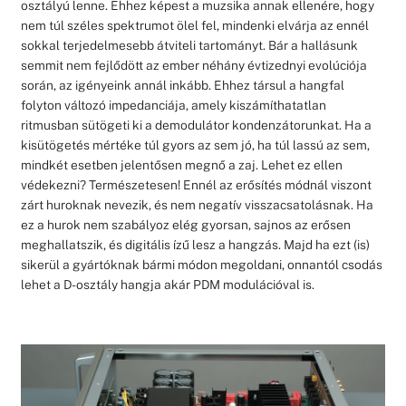
osztályú lenne. Ehhez képest a muzsika annak ellenére, hogy
nem túl széles spektrumot ölel fel, mindenki elvárja az ennél
sokkal terjedelmesebb átviteli tartományt. Bár a hallásunk
semmit nem fejlődött az ember néhány évtizednyi evolúciója
során, az igényeink annál inkább. Ehhez társul a hangfal
folyton változó impedanciája, amely kiszámíthatatlan
ritmusban sütögeti ki a demodulátor kondenzátorunkat. Ha a
kisütögetés mértéke túl gyors az sem jó, ha túl lassú az sem,
mindkét esetben jelentősen megnő a zaj. Lehet ez ellen
védekezni? Természetesen! Ennél az erősítés módnál viszont
zárt huroknak nevezik, és nem negatív visszacsatolásnak. Ha
ez a hurok nem szabályoz elég gyorsan, sajnos az erősen
meghallatszik, és digitális ízű lesz a hangzás. Majd ha ezt (is)
sikerül a gyártóknak bármi módon megoldani, onnantól csodás
lehet a D-osztály hangja akár PDM modulációval is.