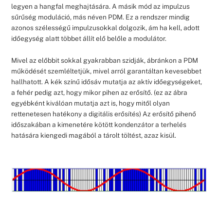
legyen a hangfal meghajtására. A másik mód az impulzus
sűrűség moduláció, más néven PDM. Ez a rendszer mindig
azonos szélességű impulzusokkal dolgozik, ám ha kell, adott
időegység alatt többet állít elő belőle a modulátor.
Mivel az előbbit sokkal gyakrabban szidják, ábránkon a PDM
működését szemléltetjük, mivel arról garantáltan kevesebbet
hallhatott. A kék színű idősáv mutatja az aktív időegységeket,
a fehér pedig azt, hogy mikor pihen az erősítő. (ez az ábra
egyébként kiválóan mutatja azt is, hogy mitől olyan
rettenetesen hatékony a digitális erősítés) Az erősítő pihenő
időszakában a kimenetére kötött kondenzátor a terhelés
hatására kiengedi magából a tárolt töltést, azaz kisül.