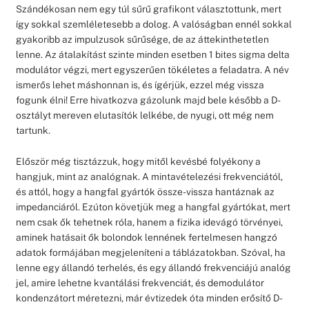
Szándékosan nem egy túl sűrű grafikont választottunk, mert
így sokkal szemléletesebb a dolog. A valóságban ennél sokkal
gyakoribb az impulzusok sűrűsége, de az áttekinthetetlen
lenne. Az átalakítást szinte minden esetben 1 bites sigma delta
modulátor végzi, mert egyszerűen tökéletes a feladatra. A név
ismerős lehet máshonnan is, és ígérjük, ezzel még vissza
fogunk élni! Erre hivatkozva gázolunk majd bele később a D-
osztályt mereven elutasítók lelkébe, de nyugi, ott még nem
tartunk.
Először még tisztázzuk, hogy mitől kevésbé folyékony a
hangjuk, mint az analógnak. A mintavételezési frekvenciától,
és attól, hogy a hangfal gyártók össze-vissza hantáznak az
impedanciáról. Ezúton követjük meg a hangfal gyártókat, mert
nem csak ők tehetnek róla, hanem a fizika idevágó törvényei,
aminek hatásait ők bolondok lennének fertelmesen hangzó
adatok formájában megjeleníteni a táblázatokban. Szóval, ha
lenne egy állandó terhelés, és egy állandó frekvenciájú analóg
jel, amire lehetne kvantálási frekvenciát, és demodulátor
kondenzátort méretezni, már évtizedek óta minden erősítő D-