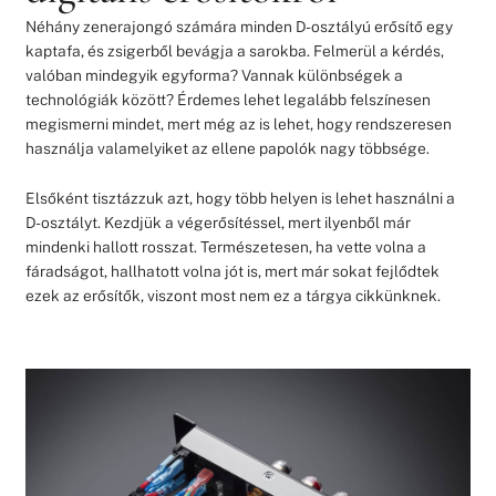
Néhány zenerajongó számára minden D-osztályú erősítő egy
kaptafa, és zsigerből bevágja a sarokba. Felmerül a kérdés,
valóban mindegyik egyforma? Vannak különbségek a
technológiák között? Érdemes lehet legalább felszínesen
megismerni mindet, mert még az is lehet, hogy rendszeresen
használja valamelyiket az ellene papolók nagy többsége.
Elsőként tisztázzuk azt, hogy több helyen is lehet használni a
D-osztályt. Kezdjük a végerősítéssel, mert ilyenből már
mindenki hallott rosszat. Természetesen, ha vette volna a
fáradságot, hallhatott volna jót is, mert már sokat fejlődtek
ezek az erősítők, viszont most nem ez a tárgya cikkünknek.