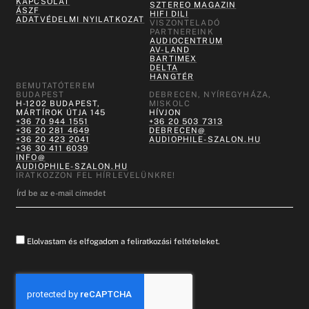
KAPCSOLAT
SZTEREO MAGAZIN
ÁSZF
HIFI DILI
ADATVÉDELMI NYILATKOZAT
VISZONTELADÓ
PARTNEREINK
AUDIOCENTRUM
AV-LAND
BARTIMEX
DELTA
HANGTÉR
BEMUTATÓTEREM
BUDAPEST
DEBRECEN, NYÍREGYHÁZA,
H-1202 BUDAPEST,
MISKOLC
MÁRTÍROK ÚTJA 145
HÍVJON
+36 70 944 1551
+36 20 503 7313
+36 20 281 4649
DEBRECEN@
+36 20 423 2041
AUDIOPHILE-SZALON.HU
+36 30 411 6039
INFO@
AUDIOPHILE-SZALON.HU
IRATKOZZON FEL HÍRLEVELÜNKRE!
Elolvastam és elfogadom a feliratkozási feltételeket.