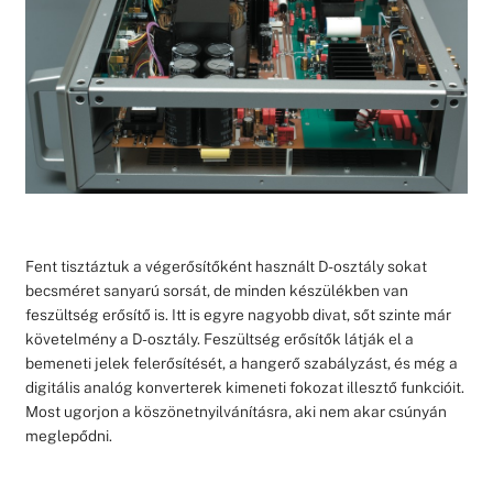
Fent tisztáztuk a végerősítőként használt D-osztály sokat
becsméret sanyarú sorsát, de minden készülékben van
feszültség erősítő is. Itt is egyre nagyobb divat, sőt szinte már
követelmény a D-osztály. Feszültség erősítők látják el a
bemeneti jelek felerősítését, a hangerő szabályzást, és még a
digitális analóg konverterek kimeneti fokozat illesztő funkcióit.
Most ugorjon a köszönetnyilvánításra, aki nem akar csúnyán
meglepődni.