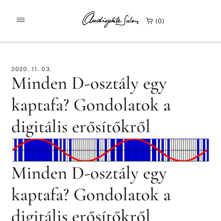
/
/
KEZDŐLAP
ÉRDEKESSÉGEK
0
MINDEN D-OSZTÁLY EGY KAPTAFA? GONDOLATOK A
DIGITÁLIS ERŐSÍTŐKRŐL
2020. 11. 03.
Minden D-osztály egy
kaptafa? Gondolatok a
digitális erősítőkről
Minden D-osztály egy
kaptafa? Gondolatok a
digitális erősítőkről