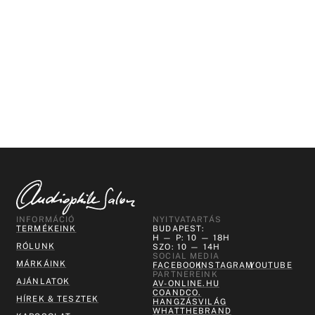
INFORMÁCIÓ
NYITVATARTÁS
TERMÉKEINK
BUDAPEST:
H — P: 10 — 18H
RÓLUNK
SZO: 10 — 14H
SOCIAL MEDIA
MÁRKÁINK
FACEBOOK
INSTAGRAM
YOUTUBE
PARTNEREINK
AJÁNLATOK
AV-ONLINE.HU
COANDCO.
HÍREK & TESZTEK
HANGZÁSVILÁG
WHATTHEBRAND