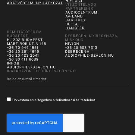
HIFI DILI
ADATVÉDELMI NYILATKOZAT
VISZONTELADÓ
PARTNEREINK
AUDIOCENTRUM
AV-LAND
BARTIMEX
DELTA
HANGTÉR
BEMUTATÓTEREM
BUDAPEST
DEBRECEN, NYÍREGYHÁZA,
H-1202 BUDAPEST,
MISKOLC
MÁRTÍROK ÚTJA 145
HÍVJON
+36 70 944 1551
+36 20 503 7313
+36 20 281 4649
DEBRECEN@
+36 20 423 2041
AUDIOPHILE-SZALON.HU
+36 30 411 6039
INFO@
AUDIOPHILE-SZALON.HU
IRATKOZZON FEL HÍRLEVELÜNKRE!
Elolvastam és elfogadom a feliratkozási feltételeket.