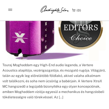
Címke:
Vertere XtraX
Vertere XtraX bemutató Mono and Stereo
0
Touraj Moghaddam egy High-End audio legenda, a Vertere
Acoustics alapítója, vezérigazgatója, és mozgató rugója. Világjáró,
talán az egyik leg előrelátóbb földlakó, akivel valaha alkalmam
volt találkozni, és soha nem ücsörög a babérjain. A Vertere XtraX
MC hangszedő a legújabb bizonyítéka egy olyan koncepciónak,
amiben Moghaddam víziója egyesül a mechanikus és hangzásbeli
tökéletességre való törekvéssel. Az […]