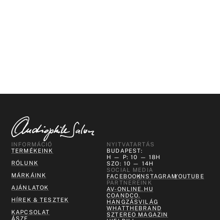
INFORMÁCIÓ
NYITVATARTÁS
TERMÉKEINK
BUDAPEST:
H — P: 10 — 18H
RÓLUNK
SZO: 10 — 14H
SOCIAL MEDIA
MÁRKÁINK
FACEBOOK
INSTAGRAM
YOUTUBE
PARTNEREINK
AJÁNLATOK
AV-ONLINE.HU
COANDCO.
HÍREK & TESZTEK
HANGZÁSVILÁG
WHATTHEBRAND
KAPCSOLAT
SZTEREO MAGAZIN
ÁSZF