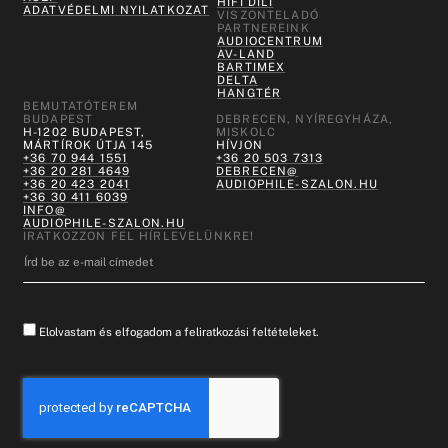
HIFI DILI
ADATVÉDELMI NYILATKOZAT
VISZONTELADÓ
PARTNEREINK
AUDIOCENTRUM
AV-LAND
BARTIMEX
DELTA
HANGTÉR
BEMUTATÓTEREM
BUDAPEST
DEBRECEN, NYÍREGYHÁZA,
H-1202 BUDAPEST,
MISKOLC
MÁRTÍROK ÚTJA 145
HÍVJON
+36 70 944 1551
+36 20 503 7313
+36 20 281 4649
DEBRECEN@
+36 20 423 2041
AUDIOPHILE-SZALON.HU
+36 30 411 6039
INFO@
AUDIOPHILE-SZALON.HU
IRATKOZZON FEL HÍRLEVELÜNKRE!
Elolvastam és elfogadom a feliratkozási feltételeket.