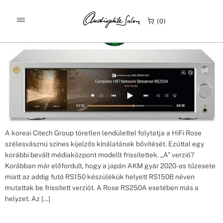
Címke:
RA-250A
Rose RS250A bemutató Hifinews
0
A koreai Citech Group töretlen lendülettel folytatja a HiFi Rose
szélesvásznú színes kijelzős kínálatának bővítését. Ezúttal egy
korábbi bevált médiaközpont modellt frissítettek. „A” verzió?
Korábban már előfordult, hogy a japán AKM gyár 2020-as tűzesete
miatt az addig futó RS150 készülékük helyett RS150B néven
mutattak be frissített verziót. A Rose RS250A esetében más a
helyzet. Az […]