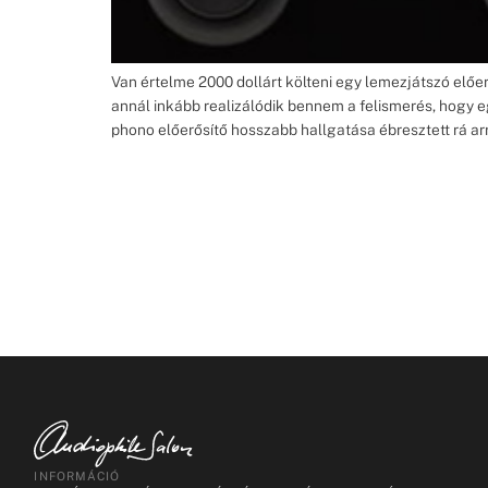
Van értelme 2000 dollárt költeni egy lemezjátszó előe
annál inkább realizálódik bennem a felismerés, hogy
phono előerősítő hosszabb hallgatása ébresztett rá arr
INFORMÁCIÓ