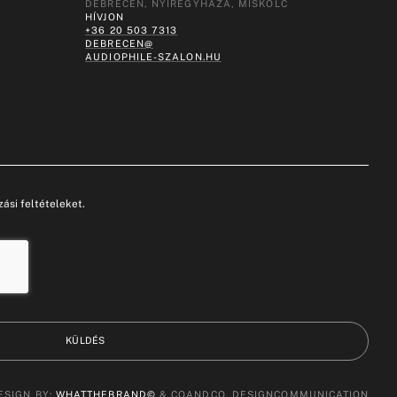
DEBRECEN, NYÍREGYHÁZA, MISKOLC
HÍVJON
+36 20 503 7313
DEBRECEN@
AUDIOPHILE-SZALON.HU
ási feltételeket.
KÜLDÉS
ESIGN BY:
WHATTHEBRAND©
& COANDCO. DESIGNCOMMUNICATION