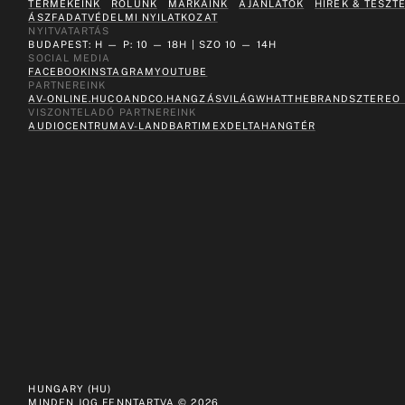
TERMÉKEINK
RÓLUNK
MÁRKÁINK
AJÁNLATOK
HÍREK & TESZT
ÁSZF
ADATVÉDELMI NYILATKOZAT
NYITVATARTÁS
BUDAPEST: H — P: 10 — 18H | SZO 10 — 14H
SOCIAL MEDIA
FACEBOOK
INSTAGRAM
YOUTUBE
PARTNEREINK
AV-ONLINE.HU
COANDCO.
HANGZÁSVILÁG
WHATTHEBRAND
SZTEREO
VISZONTELADÓ PARTNEREINK
AUDIOCENTRUM
AV-LAND
BARTIMEX
DELTA
HANGTÉR
HUNGARY (HU)
MINDEN JOG FENNTARTVA ©
2026