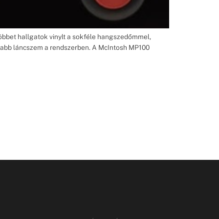
többet hallgatok vinylt a sokféle hangszedőmmel,
osabb láncszem a rendszerben. A McIntosh MP100