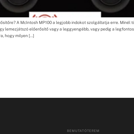
rősítőre? A McIntosh MP100 a legjobb indokot szolgáltatja erre. Minél 
 egy lemezjátszó előerősítő vagy a leggyengébb, vagy pedig a legfont
a, hogy milyen […]
BEMUTATÓTEREM