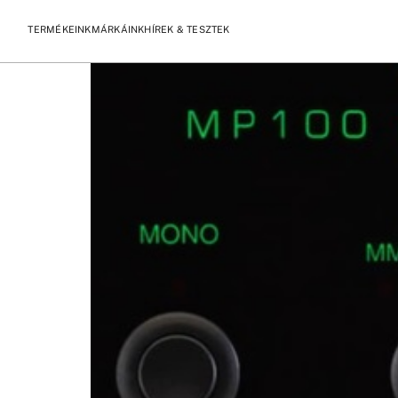
Címke:
Digitális kimenet
McIntosh MP100 Phono előerősítő bemutató Ecoustics
TERMÉKEINK
MÁRKÁINK
HÍREK & TESZTEK