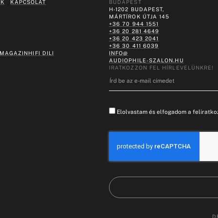
EK
KAPCSOLAT
BUDAPEST
H-1202 BUDAPEST,
MÁRTÍROK ÚTJA 145
+36 70 944 1551
+36 20 281 4649
+36 20 423 2041
+36 30 411 6039
 MAGAZIN
HIFI DILI
INFO@
AUDIOPHILE-SZALON.HU
IRATKOZZON FEL HÍRLEVELÜNKRE!
Elolvastam és elfogadom a feliratkoz
D