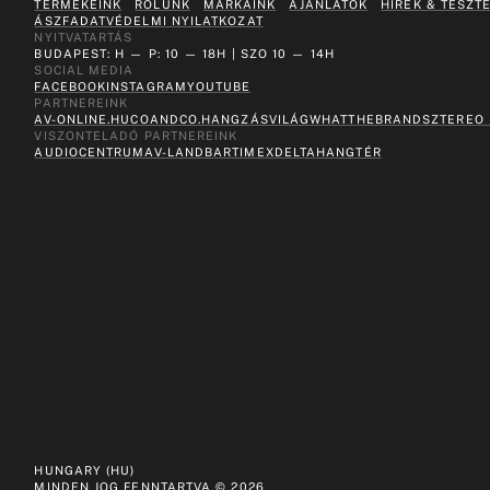
TERMÉKEINK
RÓLUNK
MÁRKÁINK
AJÁNLATOK
HÍREK & TESZT
ÁSZF
ADATVÉDELMI NYILATKOZAT
NYITVATARTÁS
BUDAPEST: H — P: 10 — 18H | SZO 10 — 14H
SOCIAL MEDIA
FACEBOOK
INSTAGRAM
YOUTUBE
PARTNEREINK
AV-ONLINE.HU
COANDCO.
HANGZÁSVILÁG
WHATTHEBRAND
SZTEREO
VISZONTELADÓ PARTNEREINK
AUDIOCENTRUM
AV-LAND
BARTIMEX
DELTA
HANGTÉR
HUNGARY (HU)
MINDEN JOG FENNTARTVA ©
2026