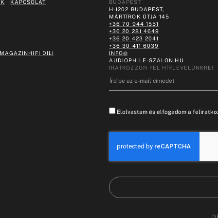
EK
KAPCSOLAT
BUDAPEST
H-1202 BUDAPEST,
MÁRTÍROK ÚTJA 145
+36 70 944 1551
+36 20 281 4649
+36 20 423 2041
+36 30 411 6039
 MAGAZIN
HIFI DILI
INFO@
AUDIOPHILE-SZALON.HU
IRATKOZZON FEL HÍRLEVELÜNKRE!
Elolvastam és elfogadom a feliratkoz
D