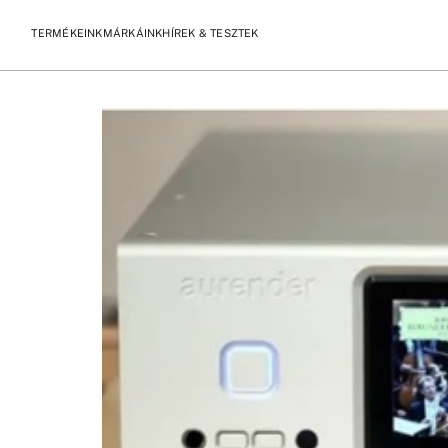
Címke:
Aurender A20
Aurender A20 bemutató HiFiReport
TERMÉKEINK
MÁRKÁINK
HÍREK & TESZTEK