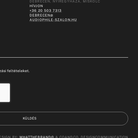
DEBRECEN, NYÍREGYHÁZA, MISKOLC
HÍVJON
+36 20 503 7313
DEBRECEN@
AUDIOPHILE-SZALON.HU
ási feltételeket.
KÜLDÉS
ESIGN BY:
WHATTHEBRAND©
& COANDCO. DESIGNCOMMUNICATION