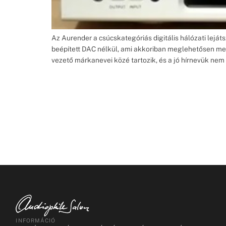
Az Aurender a csúcskategóriás digitális hálózati leját
beépített DAC nélkül, ami akkoriban meglehetősen meré
vezető márkanevei közé tartozik, és a jó hírnevük nem 
INFORMÁCIÓ