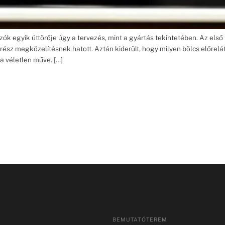
szók egyik úttörője úgy a tervezés, mint a gyártás tekintetében. Az els
sz megközelítésnek hatott. Aztán kiderült, hogy milyen bölcs előrelát
a véletlen műve. […]
BEMUTATÓTEREM