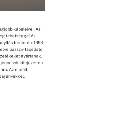
legjobb kábeleivel. Az
teg tehetséggel és
nyítás területén. 1993-
letve passzív tápellátó
vezetékeket gyártanak.
ajdonosok kifejezetten
ára. Az elmúlt
z igényekkel.