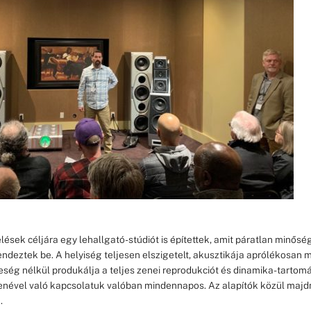
ések céljára egy lehallgató-stúdiót is építettek, amit páratlan minősé
ndeztek be. A helyiség teljesen elszigetelt, akusztikája aprólékosan
ség nélkül produkálja a teljes zenei reprodukciót és dinamika-tartomá
zenével való kapcsolatuk valóban mindennapos. Az alapítók közül majd
.