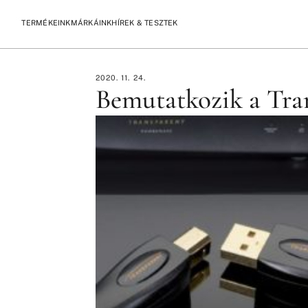
TERMÉKEINK
MÁRKÁINK
HÍREK & TESZTEK
/
/
KEZDŐLAP
HÍREK
BEMUTATKOZIK A TRANSPARENT AUDIO
2020. 11. 24.
Bemutatkozik a Tra