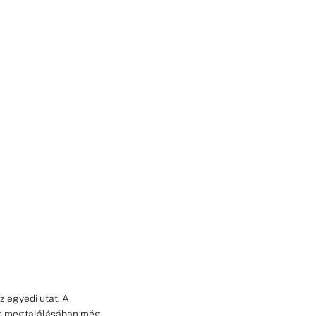
z egyedi utat. A
dás megtalálásában még