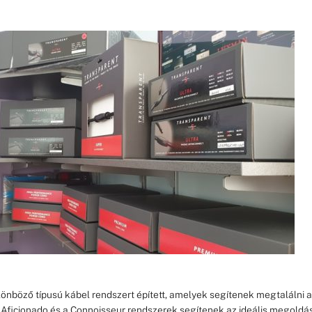
önböző típusú kábel rendszert épített, amelyek segítenek megtalálni a
 Aficionado és a Connoisseur rendszerek segítenek az ideális megol