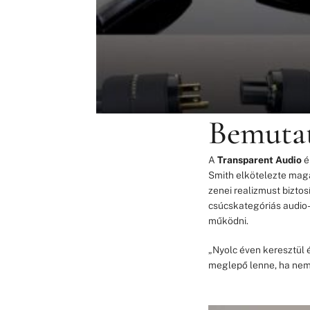
Bemutat
A
Transparent Audio
é
Smith elkötelezte magá
zenei realizmust biztos
csúcskategóriás audio
működni.
„Nyolc éven keresztül 
meglepő lenne, ha nem t