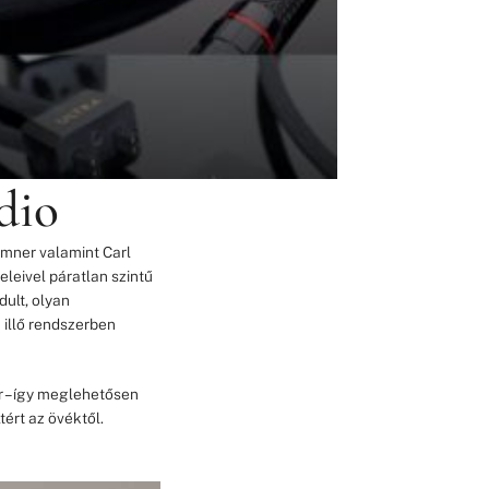
dio
mner valamint Carl
leivel páratlan szintű
dult, olyan
illő rendszerben
r – így meglehetősen
tért az övéktől.