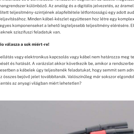
 hangrendszer különböző. Az analóg és a digitális jelvezetés, az árame
ített teljesítmény-szintjének alapfeltétele létfontosságú egy adott au
ljavításához. Minden kábel-készlet együttesen hoz létre egy komplex 
 egyes komponenseket a lehető legteljesebb teljesítmény elérésére.
leknek sziszifuszi feladatuk van.
o válasza a sok miért-re!
pellátás vagy elektronikus kapcsolás vagy kábel nem határozza meg te
ését és hatását. A varázslat akkor következik be, amikor a rendszerb
 esetben a kábelek úgy teljesítenék feladatukat, hogy semmit sem adn
az összes bejövő jelet továbbítanák. Valószínűleg már sokszor elgond
lentés az anyagi világban miért lehetetlen?