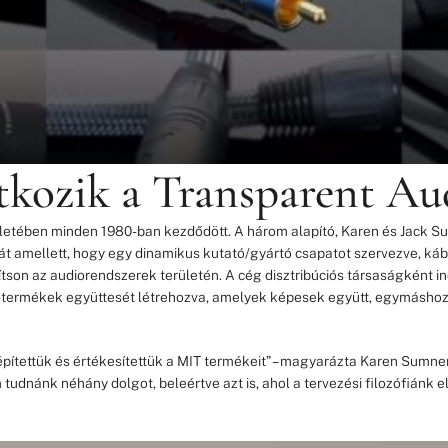
kozik a Transparent Au
letében minden 1980-ban kezdődött. A három alapító, Karen és Jack Su
t amellett, hogy egy dinamikus kutató/gyártó csapatot szervezve, kábe
ítson az audiorendszerek területén. A cég disztribúciós társaságként in
-termékek együttesét létrehozva, amelyek képesek együtt, egymáshoz 
építettük és értékesítettük a MIT termékeit” – magyarázta Karen Sumne
udnánk néhány dolgot, beleértve azt is, ahol a tervezési filozófiánk el