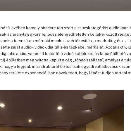
lső tíz évében komoly hírnévre tett szert a csúcskategóriás audio-ipar 
sak az aránylag gyors fejlődés elengedhetetlen kellékei között renge
znek a tervezés, a mérnöki munka, az értékesítés, a marketing és az irá
tte saját audio-, video-, digitális- és tápkábel márkáját. Azóta aktív, il
digitális audio, valamint különféle videó kábeleket és falba építhető 
új épületben megnyitotta kapuit a cég „főhadiszállása”, amelyet a tul
k, hogy a legjobb infrastruktúrát biztosítsák egyedi vállalkozásuk szám
mény területe exponenciálisan növekedett, hogy lépést tudjon tartani a