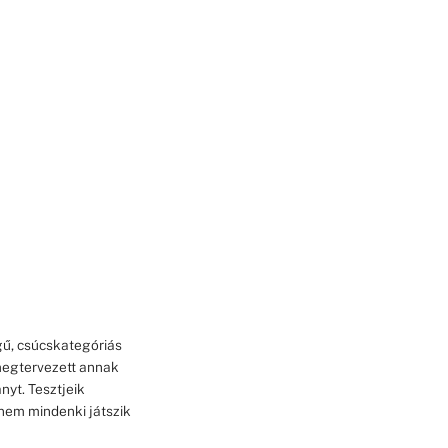
gű, csúcskategóriás
 megtervezett annak
nyt. Tesztjeik
nem mindenki játszik