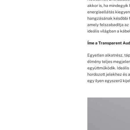
akkor is, ha mindegyik
energiaellátás kiegyenl
hangzásának későbbi fe
amely felszabadítja az
ideális világban a kábe
Íme a Transparent Audi
Egyetlen alkatrész, tá
élmény teljes megjelen
együttműködik. Ideális
hordozott jelekhez és 
egy ilyen egyszerű kije