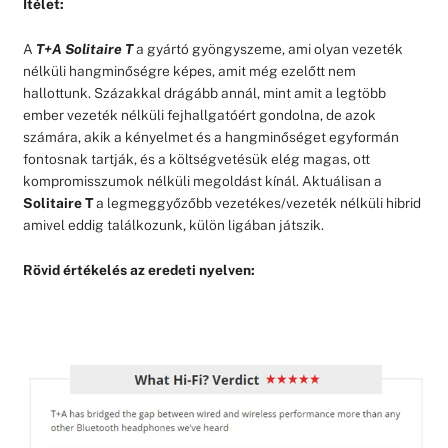
Ítélet:
A
T+A Solitaire T
a gyártó gyöngyszeme, ami olyan vezeték
nélküli hangminőségre képes, amit még ezelőtt nem
hallottunk. Százakkal drágább annál, mint amit a legtöbb
ember vezeték nélküli fejhallgatóért gondolna, de azok
számára, akik a kényelmet és a hangminőséget egyformán
fontosnak tartják, és a költségvetésük elég magas, ott
kompromisszumok nélküli megoldást kínál. Aktuálisan a
Solitaire T
a legmeggyőzőbb vezetékes/vezeték nélküli hibrid
amivel eddig találkozunk, külön ligában játszik.
Rövid értékelés az eredeti nyelven: