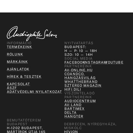
INFORMÁCIÓ
NYITVATARTÁS
TERMÉKEINK
BUDAPEST:
H — P: 10 — 18H
RÓLUNK
SZO: 10 — 14H
SOCIAL MEDIA
MÁRKÁINK
FACEBOOK
INSTAGRAM
YOUTUBE
PARTNEREINK
AJÁNLATOK
AV-ONLINE.HU
COANDCO.
HÍREK & TESZTEK
HANGZÁSVILÁG
WHATTHEBRAND
KAPCSOLAT
SZTEREO MAGAZIN
ÁSZF
HIFI DILI
ADATVÉDELMI NYILATKOZAT
VISZONTELADÓ
PARTNEREINK
AUDIOCENTRUM
AV-LAND
BARTIMEX
DELTA
HANGTÉR
BEMUTATÓTEREM
BUDAPEST
DEBRECEN, NYÍREGYHÁZA,
H-1202 BUDAPEST,
MISKOLC
MÁRTÍROK ÚTJA 145
HÍVJON