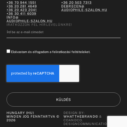
+36 70 944 1551
+36 20 503 7313
+36 20 281 4649
DEBRECEN@
+36 20 423 2041
AUDIOPHILE-SZALON.HU
+36 30 411 6039
INFO@
AUDIOPHILE-SZALON.HU
IRATKOZZON FEL HÍRLEVELÜNKRE!
Elolvastam és elfogadom a feliratkozási feltételeket.
KÜLDÉS
HUNGARY (HU)
DESIGN BY:
MINDEN JOG FENNTARTVA ©
WHATTHEBRAND©
&
2026
COANDCO.
DESIGNCOMMUNICATION