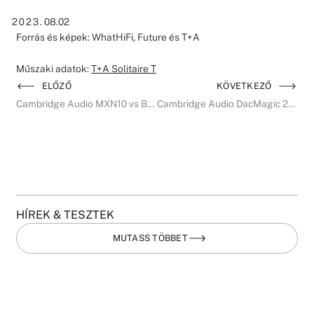
08.02
Forrás és képek: WhatHiFi, Future és T+A
Műszaki adatok:
T+A Solitaire T
ELŐZŐ
KÖVETKEZŐ
Cambridge Audio MXN10 vs Bluesound Node összehasonlítás Whathifi
Cambridge Audio DacMagic 200M bemutató HiFiReport
HÍREK & TESZTEK
MUTASS TÖBBET