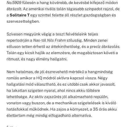
No.5909
fülesén a hang kövérebb, de kevésbé kifejező módon
ábrázolt. Az amerikai rivális talán tágasabb színpadot rajzol, de
a
Solitaire T
egy szinttel felette áll részlet gazdagságban és
szervezettségben.
Szívesen megyünk végig a teszt felvételeink teljes
repertoárján a
Nas
-tól
Nils Frahm
stílusáig. Minden zenei
stíluson tetten érhető az áttekinthetőség, és a precíz ábrázolás.
Talán egy kicsit hajlik az elemzésre, de magabiztosan követi a
ritmust, és nagy élmény hallgatni.
Nem hatalmas, de jól észrevehető mértékű a hangminőség
romlás amikor a HQ módról aktívra kapcsol vissza. Négy
hallgatási mód választható, és ez utóbbi csak akkor javasolt,
ha lakatlan szigeten nyaral, ahol nincs akku töltésre
lehetősége. Az aktív zajszűrés jól alkalmazható repülőn,
vonaton vagy buszon, de a mechanikus szigetelések is kiváló
hatásfokkal működnek. Ha zajos a környezet, a 35 órás akku
élettartam még mindig elfogadható alternatíva.