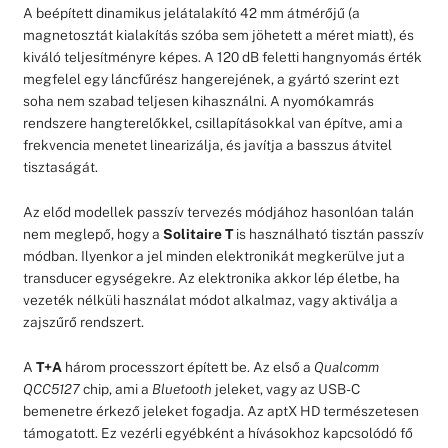
A beépített dinamikus jelátalakító 42 mm átmérőjű (a
magnetosztát kialakítás szóba sem jöhetett a méret miatt), és
kiváló teljesítményre képes. A 120 dB feletti hangnyomás érték
megfelel egy láncfűrész hangerejének, a gyártó szerint ezt
soha nem szabad teljesen kihasználni. A nyomókamrás
rendszere hangterelőkkel, csillapításokkal van építve, ami a
frekvencia menetet linearizálja, és javítja a basszus átvitel
tisztaságát.
Az előd modellek passzív tervezés módjához hasonlóan talán
nem meglepő, hogy a
Solitaire T
is használható tisztán passzív
módban. Ilyenkor a jel minden elektronikát megkerülve jut a
transducer egységekre. Az elektronika akkor lép életbe, ha
vezeték nélküli használat módot alkalmaz, vagy aktiválja a
zajszűrő rendszert.
A
T+A
három processzort épített be. Az első a
Qualcomm
QCC5127
chip, ami a
Bluetooth
jeleket, vagy az USB-C
bemenetre érkező jeleket fogadja. Az aptX HD természetesen
támogatott. Ez vezérli egyébként a hívásokhoz kapcsolódó fő