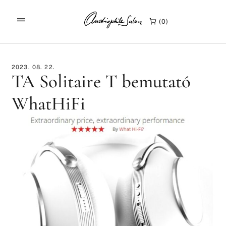
/
/
KEZDŐLAP
TESZTEK
0
TA SOLITAIRE T BEMUTATÓ WHATHIFI
2023. 08. 22.
TA Solitaire T bemutató
WhatHiFi