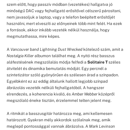
szem előtt, hogy passzív módban (vezetékes) hallgatva jó
minőségű DAC vagy fejhallgató erősítővel célszerű párosítani,
nem javasoljuk a laptop, vagy a telefon beépített erősítőjét
használni, mert elveszíti az előnyeinek több mint felét. Ha ezek
a források, akkor inkább vezeték nélkül használja, hogy
megmutathassa, mire képes.
A
Vancouver band Lightning Dust Wrecked
kötelező szám, amit a
Nostalgia Killer
albumon találhat meg. A nyitó rész basszus
aláfestésének megszólalás módja felfedi a
Solitaire T
széles
átvitelét és dinamika bemutatás módját. Egy percnél a
szintetizátor szóló gyönyörűen és szélesen árad a színpadon.
Egyébként ez az eddig általunk hallott legjobb színpad
ábrázolás vezeték nélküli fejhallgatóból. A hangszer
elrendezés, a koherencia kiváló, és
Amber Webber
középről
megszólaló éneke tisztán, érzelemmel telten jelent meg.
A ritmikát a basszusgitár határozza meg, ami kellemesen
határozott. Gyakran mély akkordok szólalnak meg, amik
meglepő pontossággal vannak ábrázolva. A
Mark Levinson