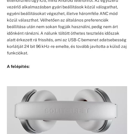
ellenőrizheti úgy iOS, mind Android telefonról. Az egyszerű
vezérlő alkalmazásban gyári beállítások közül válogathat,
egyéni beállításokat végezhet, illetve háromféle ANC mód
közül választhat. Vélhetően az általános preferenciák
beállítása után nem sokan fogják használni, pedig nem árt
időnként ránézni. A nálunk töltött öthetes tesztelés időszak
alatt érkezett rá frissítés, ami az USB-C bemenet adatsebesség
korlátját 24 bit 96 kHz-re emelte, és tovább javította a külső zaj
funkciókat.
A felépítés: