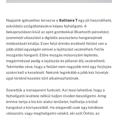
Napjaink igényeihez tervezve a
Solitaire T
egy jól használható,
sokoldalú szolgáltatásokra képes fejhallgató. A
bekapcsoláson kívül az apró gombokkal Bluetooth párosítást,
üzemmód választást a digitális asszisztens hangerejének
módosítását kínálja. Ezen felül érintés érzékelő felület van a
jobb oldali egységén amivel a lejátszást vezérelheti. Fel/le
mozgatás hangerő. Előre mozgás műsorszám léptetés,
megérintéssel pedig a lejátszás és pillanat állj vezérelhető.
Tekintetbe véve, hogy a felület nem nagyobb mint egy fürjtojás
szokni kell a kezelését. Nekünk leginkább a jobb kéz hüvelyk
újjal történő kezelés tűnt alkalmazhatónak.
Szerettük a transparent funkciót. Azt teszi lehetővé, hogy a
fejhallgató levétele nélkül tudjon röviden beszélgetni. Amíg
érintve tartja a kis kör alakú területet, hallhatja a külső
hangokat a környezetből. Ha elegendő csak egy kérdésre
válaszolni, vagy meghallgatni valakit, aki szól Önhöz, ez