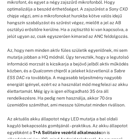
mikrofont, és egyet a négy zajszűrő mikrofonból. Hogy
optimalizálja a beszéd érthetőséget. A zajszűrést a
Sony CXD
chipje végzi, ami a mikrofonokat hurokba kötve valós idejű
hangszín szabályzást és szűrést végez, mielőtt a jel az AB
osztályú erősítőre kerülne. Ha a zajtisztító ki van kapcsolva, a
jelút ugyan az, csak egyszerűen kimarad az ANC feldolgozás.
Az, hogy nem minden aktív füles születik egyenlőnek, mi sem
mutatja jobban a HQ módnál. Úgy tervezték, hogy a legutolsó
információ morzsát is kicsikarja a bejövő jelből aktív működés
közben, és a
Qualcomm
chipről a jeleket közvetlenül a
Sabre
ESS DAC
-ra továbbítja. A magasabb teljesítmény nagyobb
energiát igényel, ezért ez a használat mód megfelezi az akku
élettartamát. Még így is igen elfogadható 35 óra áll
rendelkezésre. Ha pedig nem használja, akkor 70 óra
üzemidőre számíthat, ami messze túlmutat minden riválison.
Az aktuális akku állapotot négy LED mutatja a bal oldali
kagyló bekapcsolás gombjánál – praktikus. Az akku állapotot
egyébként a
T+A Solitaire
vezérlő alkalmazás
on is