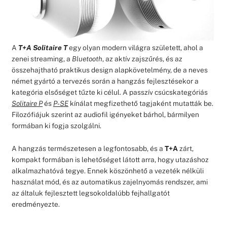
A
T+A Solitaire T
egy olyan modern világra született, ahol a
zenei streaming, a
Bluetooth
, az aktív zajszűrés, és az
összehajtható praktikus design alapkövetelmény, de a neves
német gyártó a tervezés során a hangzás fejlesztésekor a
kategória elsőséget tűzte ki célul. A passzív csúcskategóriás
Solitaire P
és
P-SE
kínálat megfizethető tagjaként mutatták be.
Filozófiájuk szerint az audiofil igényeket bárhol, bármilyen
formában ki fogja szolgálni.
A hangzás természetesen a legfontosabb, és a
T+A
zárt,
kompakt formában is lehetőséget látott arra, hogy utazáshoz
alkalmazhatóvá tegye. Ennek köszönhető a vezeték nélküli
használat mód, és az automatikus zajelnyomás rendszer, ami
az általuk fejlesztett legsokoldalúbb fejhallgatót
eredményezte.