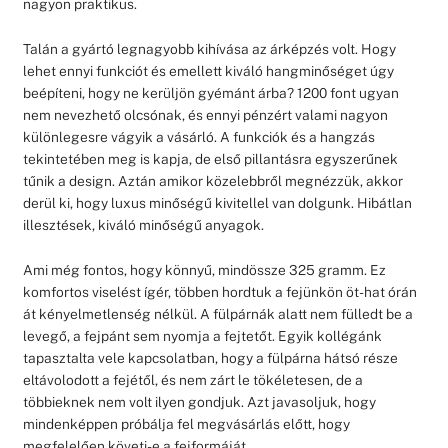
nagyon praktikus.
Talán a gyártó legnagyobb kihívása az árképzés volt. Hogy
lehet ennyi funkciót és emellett kiváló hangminőséget úgy
beépíteni, hogy ne kerüljön gyémánt árba? 1200 font ugyan
nem nevezhető olcsónak, és ennyi pénzért valami nagyon
különlegesre vágyik a vásárló. A funkciók és a hangzás
tekintetében meg is kapja, de első pillantásra egyszerűnek
tűnik a design. Aztán amikor közelebbről megnézzük, akkor
derül ki, hogy luxus minőségű kivitellel van dolgunk. Hibátlan
illesztések, kiváló minőségű anyagok.
Ami még fontos, hogy könnyű, mindössze 325 gramm. Ez
komfortos viselést ígér, többen hordtuk a fejünkön öt-hat órán
át kényelmetlenség nélkül. A fülpárnák alatt nem fülledt be a
levegő, a fejpánt sem nyomja a fejtetőt. Egyik kollégánk
tapasztalta vele kapcsolatban, hogy a fülpárna hátsó része
eltávolodott a fejétől, és nem zárt le tökéletesen, de a
többieknek nem volt ilyen gondjuk. Azt javasoljuk, hogy
mindenképpen próbálja fel megvásárlás előtt, hogy
megfelelően követi-e a fejformáját.