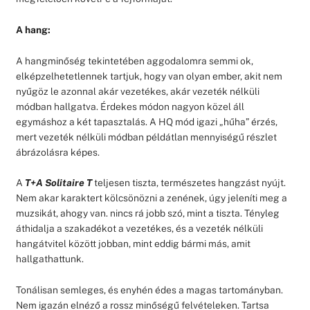
A hang:
A hangminőség tekintetében aggodalomra semmi ok,
elképzelhetetlennek tartjuk, hogy van olyan ember, akit nem
nyűgöz le azonnal akár vezetékes, akár vezeték nélküli
módban hallgatva. Érdekes módon nagyon közel áll
egymáshoz a két tapasztalás. A HQ mód igazi „hűha” érzés,
mert vezeték nélküli módban példátlan mennyiségű részlet
ábrázolásra képes.
A
T+A Solitaire T
teljesen tiszta, természetes hangzást nyújt.
Nem akar karaktert kölcsönözni a zenének, úgy jeleníti meg a
muzsikát, ahogy van. nincs rá jobb szó, mint a tiszta. Tényleg
áthidalja a szakadékot a vezetékes, és a vezeték nélküli
hangátvitel között jobban, mint eddig bármi más, amit
hallgathattunk.
Tonálisan semleges, és enyhén édes a magas tartományban.
Nem igazán elnéző a rossz minőségű felvételeken. Tartsa