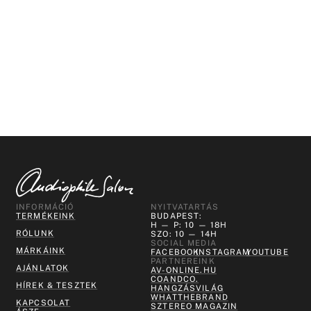
INFORMÁCIÓ
NYITVATARTÁS
TERMÉKEINK
BUDAPEST:
H — P: 10 — 18H
RÓLUNK
SZO: 10 — 14H
SOCIAL MEDIA
MÁRKÁINK
FACEBOOK
INSTAGRAM
YOUTUBE
PARTNEREINK
AJÁNLATOK
AV-ONLINE.HU
COANDCO.
HÍREK & TESZTEK
HANGZÁSVILÁG
WHATTHEBRAND
KAPCSOLAT
SZTEREO MAGAZIN