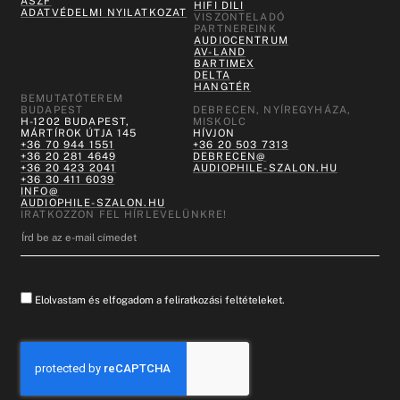
ÁSZF
HIFI DILI
ADATVÉDELMI NYILATKOZAT
VISZONTELADÓ
PARTNEREINK
AUDIOCENTRUM
AV-LAND
BARTIMEX
DELTA
HANGTÉR
BEMUTATÓTEREM
BUDAPEST
DEBRECEN, NYÍREGYHÁZA,
H-1202 BUDAPEST,
MISKOLC
MÁRTÍROK ÚTJA 145
HÍVJON
+36 70 944 1551
+36 20 503 7313
+36 20 281 4649
DEBRECEN@
+36 20 423 2041
AUDIOPHILE-SZALON.HU
+36 30 411 6039
INFO@
AUDIOPHILE-SZALON.HU
IRATKOZZON FEL HÍRLEVELÜNKRE!
Elolvastam és elfogadom a feliratkozási feltételeket.