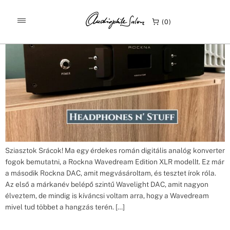
Címke:
Rockna Wavedream Edition DAC
Rockna Wavedream Edition XLR bemutató HeadphonesnStuff
0
Sziasztok Srácok! Ma egy érdekes román digitális analóg konverter
fogok bemutatni, a Rockna Wavedream Edition XLR modellt. Ez már
a második Rockna DAC, amit megvásároltam, és tesztet írok róla.
Az első a márkanév belépő szintű Wavelight DAC, amit nagyon
élveztem, de mindig is kíváncsi voltam arra, hogy a Wavedream
mivel tud többet a hangzás terén. […]