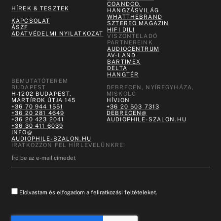
COANDCO.
HÍREK & TESZTEK
HANGZÁSVILÁG
WHATTHEBRAND
KAPCSOLAT
SZTEREO MAGAZIN
ÁSZF
HIFI DILI
ADATVÉDELMI NYILATKOZAT
VISZONTELADÓ
PARTNEREINK
AUDIOCENTRUM
AV-LAND
BARTIMEX
DELTA
HANGTÉR
BEMUTATÓTEREM
BUDAPEST
DEBRECEN, NYÍREGYHÁZA,
H-1202 BUDAPEST,
MISKOLC
MÁRTÍROK ÚTJA 145
HÍVJON
+36 70 944 1551
+36 20 503 7313
+36 20 281 4649
DEBRECEN@
+36 20 423 2041
AUDIOPHILE-SZALON.HU
+36 30 411 6039
INFO@
AUDIOPHILE-SZALON.HU
IRATKOZZON FEL HÍRLEVELÜNKRE!
Elolvastam és elfogadom a feliratkozási feltételeket.