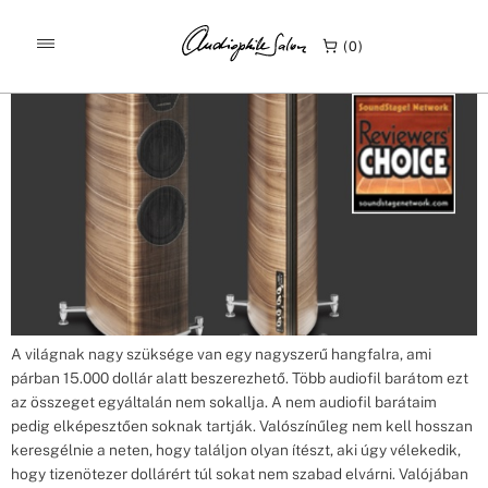
Címke:
Olampica Nova 3
Sonus faber Olympica Nova III bemutató Soundstageultra
0
A világnak nagy szüksége van egy nagyszerű hangfalra, ami
párban 15.000 dollár alatt beszerezhető. Több audiofil barátom ezt
az összeget egyáltalán nem sokallja. A nem audiofil barátaim
pedig elképesztően soknak tartják. Valószínűleg nem kell hosszan
keresgélnie a neten, hogy találjon olyan ítészt, aki úgy vélekedik,
hogy tizenötezer dollárért túl sokat nem szabad elvárni. Valójában