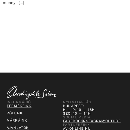
mennyit […]
INFORMÁCIÓ
NYITVATARTÁS
TERMÉKEINK
BUDAPEST:
H — P: 10 — 18H
RÓLUNK
SZO: 10 — 14H
SOCIAL MEDIA
MÁRKÁINK
FACEBOOK
INSTAGRAM
YOUTUBE
PARTNEREINK
AJÁNLATOK
AV-ONLINE.HU