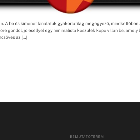
ban. A be és kimenet kínálatuk gyakorlatilag megegyező, mindkettőbe
tőre gondol, jó eséllyel egy minimalista készülék képe villan be, amel
ncsöves az […]
BEMUTATÓTEREM