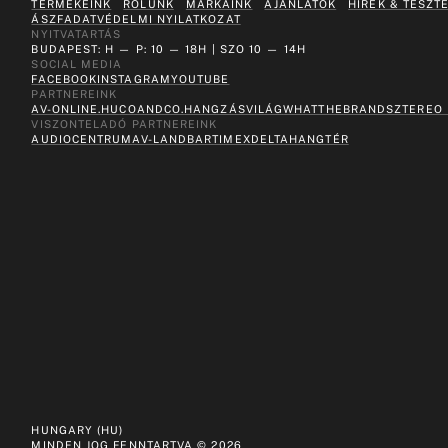
TERMÉKEINK
RÓLUNK
MÁRKÁINK
AJÁNLATOK
HÍREK & TESZT
ÁSZF
ADATVÉDELMI NYILATKOZAT
NYITVATARTÁS
BUDAPEST: H — P: 10 — 18H | SZO 10 — 14H
SOCIAL MEDIA
FACEBOOK
INSTAGRAM
YOUTUBE
PARTNEREINK
AV-ONLINE.HU
COANDCO.
HANGZÁSVILÁG
WHATTHEBRAND
SZTEREO
VISZONTELADÓ PARTNEREINK
AUDIOCENTRUM
AV-LAND
BARTIMEX
DELTA
HANGTÉR
HUNGARY (HU)
MINDEN JOG FENNTARTVA ©
2026