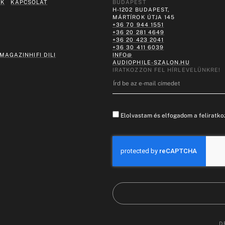
EK
KAPCSOLAT
BUDAPEST
H-1202 BUDAPEST,
MÁRTÍROK ÚTJA 145
+36 70 944 1551
+36 20 281 4649
+36 20 423 2041
+36 30 411 6039
 MAGAZIN
HIFI DILI
INFO@
AUDIOPHILE-SZALON.HU
IRATKOZZON FEL HÍRLEVELÜNKRE!
Elolvastam és elfogadom a feliratkoz
D