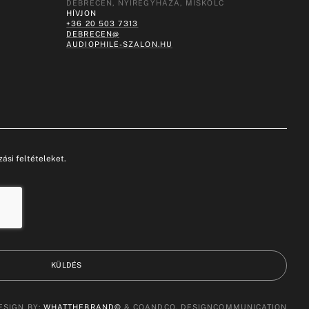
DEBRECEN, NYÍREGYHÁZA, MISKOLC
HÍVJON
+36 20 503 7313
DEBRECEN@
AUDIOPHILE-SZALON.HU
ási feltételeket.
KÜLDÉS
ESIGN BY:
WHATTHEBRAND©
& COANDCO. DESIGNCOMMUNICATION