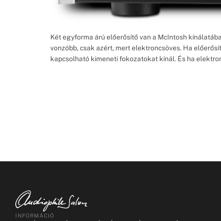
Két egyforma árú előerősítő van a McIntosh kínálatá
vonzóbb, csak azért, mert elektroncsöves. Ha előerősí
kapcsolható kimeneti fokozatokat kínál. És ha elektro
INFORMÁCIÓ