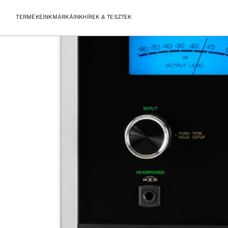
Címke:
McIntosh C2800
McIntosh C2800 bemutató HiFi News
TERMÉKEINK
MÁRKÁINK
HÍREK & TESZTEK