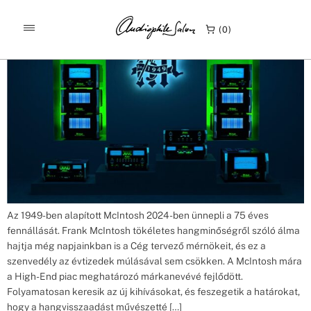
Címke:
Jubileumi modellek
McIntosh Anniversary modellek
0
Az 1949-ben alapított McIntosh 2024-ben ünnepli a 75 éves
fennállását. Frank McIntosh tökéletes hangminőségről szóló álma
hajtja még napjainkban is a Cég tervező mérnökeit, és ez a
szenvedély az évtizedek múlásával sem csökken. A McIntosh mára
a High-End piac meghatározó márkanevévé fejlődött.
Folyamatosan keresik az új kihívásokat, és feszegetik a határokat,
hogy a hangvisszaadást művészetté […]