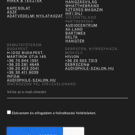
HÍREK & TESZTEK
HANGZÁSVILÁG
WHATTHEBRAND
KAPCSOLAT
SZTEREO MAGAZIN
ÁSZF
HIFI DILI
ADATVÉDELMI NYILATKOZAT
VISZONTELADÓ
PARTNEREINK
AUDIOCENTRUM
AV-LAND
BARTIMEX
DELTA
HANGTÉR
BEMUTATÓTEREM
BUDAPEST
DEBRECEN, NYÍREGYHÁZA,
H-1202 BUDAPEST,
MISKOLC
MÁRTÍROK ÚTJA 145
HÍVJON
+36 70 944 1551
+36 20 503 7313
+36 20 281 4649
DEBRECEN@
+36 20 423 2041
AUDIOPHILE-SZALON.HU
+36 30 411 6039
INFO@
AUDIOPHILE-SZALON.HU
IRATKOZZON FEL HÍRLEVELÜNKRE!
Elolvastam és elfogadom a feliratkozási feltételeket.