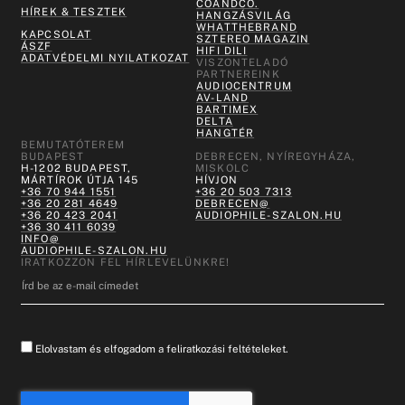
COANDCO.
HÍREK & TESZTEK
HANGZÁSVILÁG
WHATTHEBRAND
KAPCSOLAT
SZTEREO MAGAZIN
ÁSZF
HIFI DILI
ADATVÉDELMI NYILATKOZAT
VISZONTELADÓ
PARTNEREINK
AUDIOCENTRUM
AV-LAND
BARTIMEX
DELTA
HANGTÉR
BEMUTATÓTEREM
BUDAPEST
DEBRECEN, NYÍREGYHÁZA,
H-1202 BUDAPEST,
MISKOLC
MÁRTÍROK ÚTJA 145
HÍVJON
+36 70 944 1551
+36 20 503 7313
+36 20 281 4649
DEBRECEN@
+36 20 423 2041
AUDIOPHILE-SZALON.HU
+36 30 411 6039
INFO@
AUDIOPHILE-SZALON.HU
IRATKOZZON FEL HÍRLEVELÜNKRE!
Elolvastam és elfogadom a feliratkozási feltételeket.