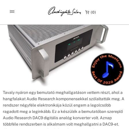
Címke:
DAC 9
Audio Research DAC9 Enjoythemusic bemutató
0
Tavaly nyáron egy bemutató meghallgatáson vettem részt, ahol a
hangfalakat Audio Research komponensekkel szólaltatták meg. A
rendszer négyféle elektronikája közül engem a legolcsóbb
ragadott meg a leginkább. Ez a készülék a bemutatóban szereplő
Audio Research DAC9 digitális analóg konverter volt. Aznap
többféle rendszerben is alkalmam volt meghallgatni a DAC9-et.