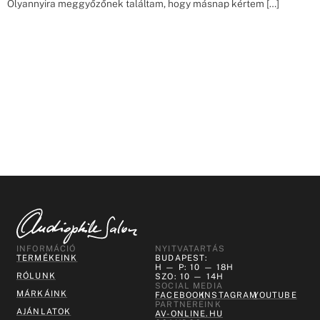
Olyannyira meggyőzőnek találtam, hogy másnap kértem […]
INFORMÁCIÓ
NYITVATARTÁS
TERMÉKEINK
BUDAPEST:
H — P: 10 — 18H
RÓLUNK
SZO: 10 — 14H
SOCIAL MEDIA
MÁRKÁINK
FACEBOOK
INSTAGRAM
YOUTUBE
PARTNEREINK
AJÁNLATOK
AV-ONLINE.HU