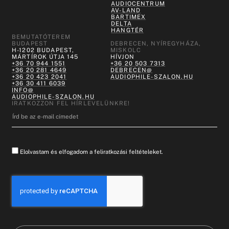
AUDIOCENTRUM
AV-LAND
BARTIMEX
DELTA
HANGTÉR
BEMUTATÓTEREM
BUDAPEST
DEBRECEN, NYÍREGYHÁZA,
H-1202 BUDAPEST,
MISKOLC
MÁRTÍROK ÚTJA 145
HÍVJON
+36 70 944 1551
+36 20 503 7313
+36 20 281 4649
DEBRECEN@
+36 20 423 2041
AUDIOPHILE-SZALON.HU
+36 30 411 6039
INFO@
AUDIOPHILE-SZALON.HU
IRATKOZZON FEL HÍRLEVELÜNKRE!
Elolvastam és elfogadom a feliratkozási feltételeket.