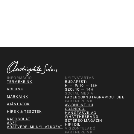
INFORMÁCIÓ
NYITVATARTÁS
TERMÉKEINK
BUDAPEST:
H — P: 10 — 18H
RÓLUNK
SZO: 10 — 14H
SOCIAL MEDIA
MÁRKÁINK
FACEBOOK
INSTAGRAM
YOUTUBE
PARTNEREINK
AJÁNLATOK
AV-ONLINE.HU
COANDCO.
HÍREK & TESZTEK
HANGZÁSVILÁG
WHATTHEBRAND
KAPCSOLAT
SZTEREO MAGAZIN
ÁSZF
HIFI DILI
ADATVÉDELMI NYILATKOZAT
VISZONTELADÓ
PARTNEREINK