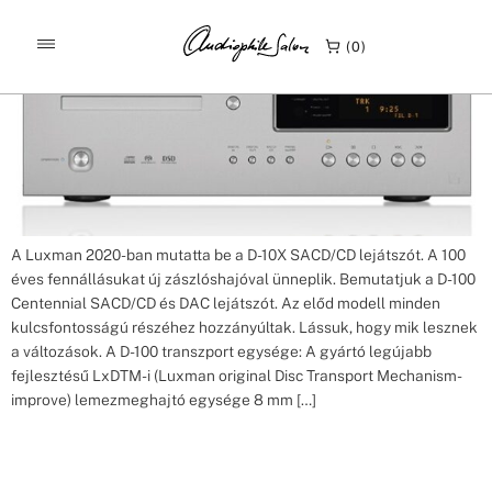
Címke:
D-100 Centennial
Luxman D 100 Centennial lejátszó beharangozó
0
A Luxman 2020-ban mutatta be a D-10X SACD/CD lejátszót. A 100
éves fennállásukat új zászlóshajóval ünneplik. Bemutatjuk a D-100
Centennial SACD/CD és DAC lejátszót. Az előd modell minden
kulcsfontosságú részéhez hozzányúltak. Lássuk, hogy mik lesznek
a változások. A D-100 transzport egysége: A gyártó legújabb
fejlesztésű LxDTM-i (Luxman original Disc Transport Mechanism-
improve) lemezmeghajtó egysége 8 mm […]