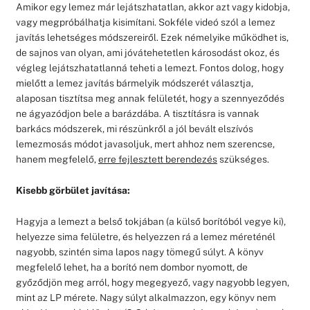
Amikor egy lemez már lejátszhatatlan, akkor azt vagy kidobja,
vagy megpróbálhatja kisimítani. Sokféle videó szól a lemez
javítás lehetséges módszereiről. Ezek némelyike működhet is,
de sajnos van olyan, ami jóvátehetetlen károsodást okoz, és
végleg lejátszhatatlanná teheti a lemezt. Fontos dolog, hogy
mielőtt a lemez javítás bármelyik módszerét választja,
alaposan tisztítsa meg annak felületét, hogy a szennyeződés
ne ágyazódjon bele a barázdába. A tisztításra is vannak
barkács módszerek, mi részünkről a jól bevált elszívós
lemezmosás módot javasoljuk, mert ahhoz nem szerencse,
hanem megfelelő,
erre fejlesztett berendezés
szükséges.
Kisebb görbület javítása:
Hagyja a lemezt a belső tokjában (a külső borítóból vegye ki),
helyezze sima felületre, és helyezzen rá a lemez méreténél
nagyobb, szintén sima lapos nagy tömegű súlyt. A könyv
megfelelő lehet, ha a borító nem dombor nyomott, de
győződjön meg arról, hogy megegyező, vagy nagyobb legyen,
mint az LP mérete. Nagy súlyt alkalmazzon, egy könyv nem