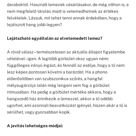
daraboktól. Használt lemezek vásárlásakor, de még otthon is, a
nem megfelelő tárolás miatt is vetemedhetnek az értékes
felvételek. Lássuk, mit lehet tenni annak érdekében, hogy a
lejátszott hang jobb legyen?
Lejátszható egyáltalán az elvetemedett lemez?
A rövid válasz – természetesen az aktuális állapot figyelembe
vételével – igen. A legtöbb görbület okoz ugyan némi
függőleges irányú ingást, és fennáll az esélye, hogy a tű nem
lesz képes pontosan követni a barázdát. Ha a phono
előerősítőben van szubszonikus szűrés, a hangfal
mélysugárzója talán még lengeni sem fog a görbület
ritmusában. Ha pedig a görbület mértéke akkora, hogy a
hangszedő ház érintkezik a lemezzel, akkor a tű odébb
ugorhat, ami azonnali beavatkozást igényel, hiszen akár a tű is
sérülhet, vagy gyorsabban kopik.
A javítás lehetséges módjai: