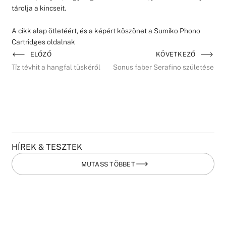
tárolja a kincseit.
A cikk alap ötletéért, és a képért köszönet a Sumiko Phono
Cartridges oldalnak
ELŐZŐ
KÖVETKEZŐ
Tíz tévhit a hangfal tüskéről
Sonus faber Serafino születése
HÍREK & TESZTEK
MUTASS TÖBBET