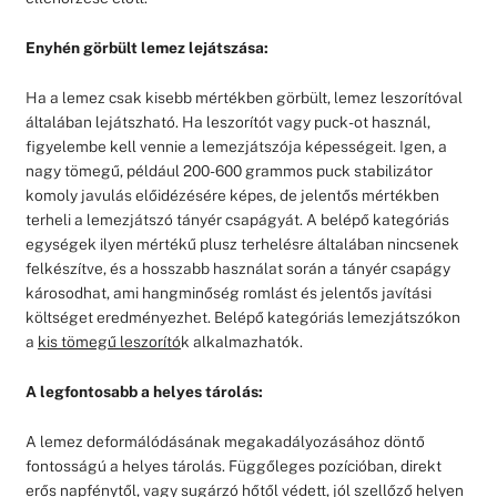
Enyhén görbült lemez lejátszása:
Ha a lemez csak kisebb mértékben görbült, lemez leszorítóval
általában lejátszható. Ha leszorítót vagy puck-ot használ,
figyelembe kell vennie a lemezjátszója képességeit. Igen, a
nagy tömegű, például 200-600 grammos puck stabilizátor
komoly javulás előidézésére képes, de jelentős mértékben
terheli a lemezjátszó tányér csapágyát. A belépő kategóriás
egységek ilyen mértékű plusz terhelésre általában nincsenek
felkészítve, és a hosszabb használat során a tányér csapágy
károsodhat, ami hangminőség romlást és jelentős javítási
költséget eredményezhet. Belépő kategóriás lemezjátszókon
a
kis tömegű leszorító
k alkalmazhatók.
A legfontosabb a helyes tárolás:
A lemez deformálódásának megakadályozásához döntő
fontosságú a helyes tárolás. Függőleges pozícióban, direkt
erős napfénytől, vagy sugárzó hőtől védett, jól szellőző helyen