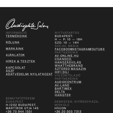
INFORMÁCIÓ
NYITVATARTÁS
TERMÉKEINK
BUDAPEST:
H — P: 10 — 18H
RÓLUNK
SZO: 10 — 14H
SOCIAL MEDIA
MÁRKÁINK
FACEBOOK
INSTAGRAM
YOUTUBE
PARTNEREINK
AJÁNLATOK
AV-ONLINE.HU
COANDCO.
HÍREK & TESZTEK
HANGZÁSVILÁG
WHATTHEBRAND
KAPCSOLAT
SZTEREO MAGAZIN
ÁSZF
HIFI DILI
ADATVÉDELMI NYILATKOZAT
VISZONTELADÓ
PARTNEREINK
AUDIOCENTRUM
AV-LAND
BARTIMEX
DELTA
HANGTÉR
BEMUTATÓTEREM
BUDAPEST
DEBRECEN, NYÍREGYHÁZA,
H-1202 BUDAPEST,
MISKOLC
MÁRTÍROK ÚTJA 145
HÍVJON
+36 70 944 1551
+36 20 503 7313