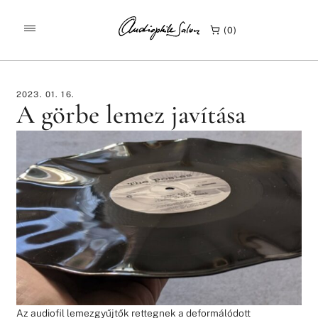
/
/
KEZDŐLAP
ÉRDEKESSÉGEK
0
A GÖRBE LEMEZ JAVÍTÁSA
2023. 01. 16.
A görbe lemez javítása
Az audiofil lemezgyűjtők rettegnek a deformálódott