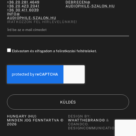
+36 20 281 4649
DEBRECEN@
+36 20 423 2041
AUDIOPHILE-SZALON.HU
+36 30 411 6039
INFO@
AUDIOPHILE-SZALON.HU
IRATKOZZON FEL HÍRLEVELÜNKRE!
Elolvastam és elfogadom a feliratkozási feltételeket.
KÜLDÉS
HUNGARY (HU)
DESIGN BY:
MINDEN JOG FENNTARTVA ©
WHATTHEBRAND©
&
2026
COANDCO.
DESIGNCOMMUNICATION