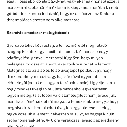
elég. Hosszabb idő alatt (2-3-hét, vagy akár egy hónap) ezzel a
módszerrel szobahőmérsékleten is kiegyenesíthetők a kisebb
görbületek. Fontos tudnivaló, hogy ez a módszer az S-alakú
deformálódás esetén nem alkalmazható.
Szendvics módszer melegítéssel:
Gyorsabb lehet két vastag, a lemez méretét meghaladó
üveglap között kiegyenesíteni a lemezt. A módszer nagy
odafigyelést igényel, mert attól függően, hogy milyen
melegítés módszert választ, akár tönkre is teheti a lemezt.
Melegítse elő az alsó és felső üveglapot például úgy, hogy
direkt napfényre teszi, vagy hajszárítóval egyenletesen
előmelegíti (nem kell nagyon forrónak lennie). Ügyeljen arra,
hogy mindkét üveglap felülete mindenhol egyenletesen
legyen meleg. (a sütőben való előmelegítést nem javasoljuk,
mert ha a hőmérséklet túl magas, a lemez tönkre megy, ahogy
megolvad). Amikor mindkét üveglap egyenletesen meleg,
tegye közéjük a lemezt, helyezzen rá súlyt, és hagyja kihűlni
szobahőmérsékletre. 4-10 óra várakozás javasolt az eredmény
ellenőrzése előtt.